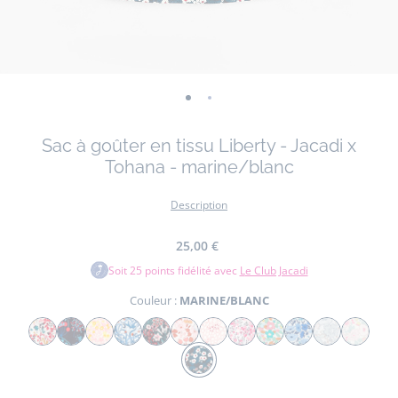
-
-
vue
vue
Sac à goûter en tissu Liberty - Jacadi x
01
02
Tohana - marine/blanc
Description
25,00 €
Soit
25
points fidélité avec
Le Club Jacadi
Couleur :
MARINE/BLANC
Couleur
MULTICO
VERT/MULTICO
JAUNE/MULTICO
BLEU/MULTICO
MARINE/MULTICO
ROSE/MULTICO
ROSE/BLANC
ROSE/GRIS
ROSE/VERT
BLANC/BLEU
GRIS/MULTI
BLANC/
MARINE/BLANC