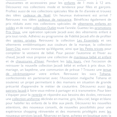
chaussettes et accessoires pour les
enfants
de 1 mois à 12 ans.
Découvrez nos collections mode et tendance pour filles et garçons.
Profitez aussi de nos collections spéciales fête de fin d’année et trouvez
des idées
cadeaux de Noël
. Un heureux événement est arrivé ?
Retrouvez nos idées
cadeaux de naissance
. Bénéficiez également de
prix réduits avec nos collections spéciales de
vêtements enfants en
soldes
et de notre
collection Outlet
toute l’année. Guettez les
promotions
Prix Doux
, une opération spéciale Jacadi avec des vêtements enfant à
prix tout ronds. Adhérez au programme de Fidélité Jacadi afin de profiter
des
ventes privées
. Retrouvez la collection
Les Essentiels
et ses
vêtements emblématiques aux couleurs de la marque, la collection
Sport Chic
aussi innovante qu'élégante, ainsi que
les Petits tricots
pour
compléter le vestiaire de bébé. Pour passer l’automne et l’hiver au
chaud, Jacadi vous propose une collection de
manteaux bébé et enfant
et de
chaussures d'hiver
. Pendant les
Jolis Jours
, c’est l’occasion de
retrouver la nouvelle collection Jacadi bébé et enfant à prix doux. Un
mariage, un baptême, une communion de prévue ? Trouvez une
tenue
de cérémonie
pour votre enfant. Retrouvez les sacs
Tohana
,
confectionnés en partenariat avec l'Association malgache Tohana et
soutenez un projet permettant à des mamans en situation de grande
précarité d’apprendre le métier de couturière. Découvrez aussi
les
patrons Jacadi
à faire vous-même à partager et à transmettre. Pour bien
s'équiper pour la
rentrée
et répondre aux besoins des écoles, retrouvez
une
collection uniforme
déclinée en marine, gris, bleu ciel, beige et blanc
pour habiller les enfants de la tête aux pieds. Découvrez les nouvelles
attentions, des nouveaux conseils, de nouvelles possibilités pour une
expérience shopping réinventée et des moments privilégiés avec
les
nouveaux services Jacadi
. Réservez en ligne, achetez en boutique avec la