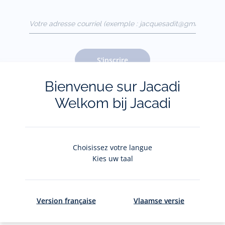
Votre adresse courriel
(exemple :
jacquesadit@gmail.com)
S'inscrire
Bienvenue sur Jacadi
Welkom bij Jacadi
Pour plus d'informations sur vos données personnelles,
cliquez-
ici
.
Choisissez votre langue
Kies uw taal
Version française
Vlaamse versie