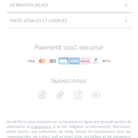
LA MAISON JACADI
INFOS LÉGALES ET COOKIES
Paiement 100% sécurisé
Suivez-nous
Facebook
Tiktok
Instagram
Youtube
-
-
-
-
Jacadi
Jacadi
Jacadi
Jacadi
Paris
Paris
Paris
Paris
Jacadi Paris vous propose sur sa boutique en ligne une grande variété de
vêtements et
chaussures
, à la fois élégants et intemporels. Retrouvez,
entre autres, nos collections de body, blouse et combinaison pour les
nouveaux-nés
, de t-shirt, pull et short pour les
bébés
et de pantalons,