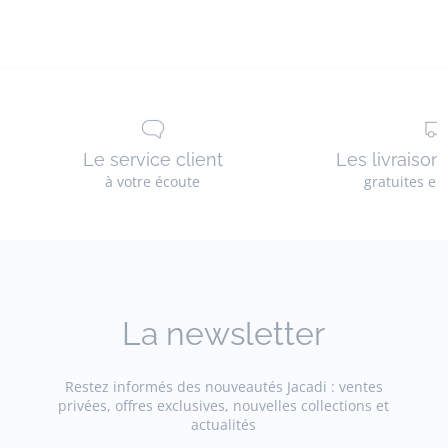
Tissu principal: 100% coton
Doublure: 100% coton
Autres: 100% polyester
Réf : 2025849
Le service client
Les livraison
à votre écoute
gratuites en
La newsletter
Restez informés des nouveautés Jacadi : ventes
privées, offres exclusives, nouvelles collections et
actualités