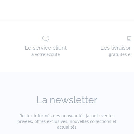
Tissu principal: 100% coton
Doublure: 100% coton
Autres: 100% polyester
Réf : 2025849
Le service client
Les livraison
à votre écoute
gratuites en
La newsletter
Restez informés des nouveautés Jacadi : ventes
privées, offres exclusives, nouvelles collections et
actualités