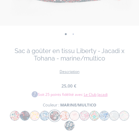
-
-
vue
vue
Sac à goûter en tissu Liberty - Jacadi x
01
02
Tohana - marine/multico
Description
25,00 €
Soit
25
points fidélité avec
Le Club Jacadi
Couleur :
MARINE/MULTICO
Couleur
MULTICO
VERT/MULTICO
JAUNE/MULTICO
BLEU/MULTICO
MARINE/MULTICO
ROSE/MULTICO
ROSE/BLANC
ROSE/GRIS
ROSE/VERT
BLANC/BLEU
GRIS/MULTI
BLANC/
MARINE/BLANC