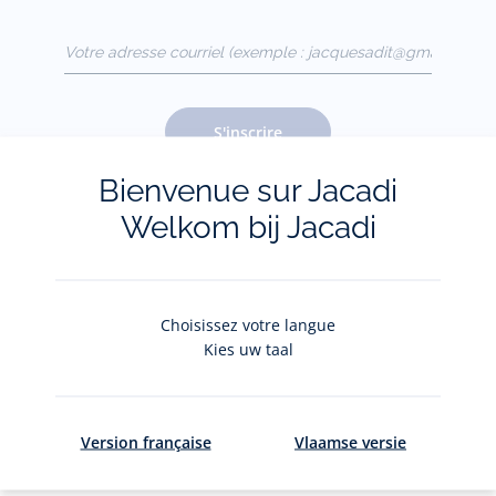
Votre adresse courriel
(exemple :
jacquesadit@gmail.com)
S'inscrire
Bienvenue sur Jacadi
Welkom bij Jacadi
Pour plus d'informations sur vos données personnelles,
cliquez-
ici
.
Choisissez votre langue
Kies uw taal
Version française
Vlaamse versie