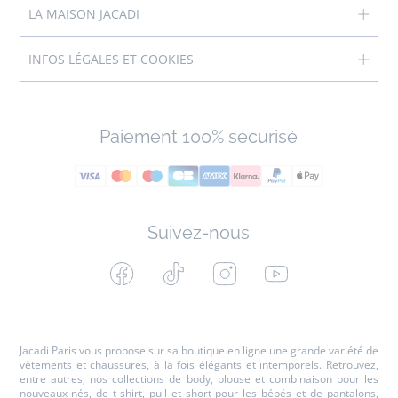
LA MAISON JACADI
INFOS LÉGALES ET COOKIES
Paiement 100% sécurisé
Suivez-nous
Facebook
Tiktok
Instagram
Youtube
-
-
-
-
Jacadi
Jacadi
Jacadi
Jacadi
Paris
Paris
Paris
Paris
Jacadi Paris vous propose sur sa boutique en ligne une grande variété de
vêtements et
chaussures
, à la fois élégants et intemporels. Retrouvez,
entre autres, nos collections de body, blouse et combinaison pour les
nouveaux-nés
, de t-shirt, pull et short pour les
bébés
et de pantalons,