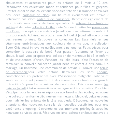
chaussettes et accessoires pour les
enfants
de 1 mois à 12 ans.
Découvrez nos collections mode et tendance pour filles et garçons.
Profitez aussi de nos collections spéciales fête de fin d’année et trouvez
des idées
cadeaux de Noël
. Un heureux événement est arrivé ?
Retrouvez nos idées
cadeaux de naissance
. Bénéficiez également de
prix réduits avec nos collections spéciales de
vêtements enfants en
soldes
et de notre
collection Outlet
toute l’année. Guettez les
promotions
Prix Doux
, une opération spéciale Jacadi avec des vêtements enfant à
prix tout ronds. Adhérez au programme de Fidélité Jacadi afin de profiter
des
ventes privées
. Retrouvez la collection
Les Essentiels
et ses
vêtements emblématiques aux couleurs de la marque, la collection
Sport Chic
aussi innovante qu'élégante, ainsi que
les Petits tricots
pour
compléter le vestiaire de bébé. Pour passer l’automne et l’hiver au
chaud, Jacadi vous propose une collection de
manteaux bébé et enfant
et de
chaussures d'hiver
. Pendant les
Jolis Jours
, c’est l’occasion de
retrouver la nouvelle collection Jacadi bébé et enfant à prix doux. Un
mariage, un baptême, une communion de prévue ? Trouvez une
tenue
de cérémonie
pour votre enfant. Retrouvez les sacs
Tohana
,
confectionnés en partenariat avec l'Association malgache Tohana et
soutenez un projet permettant à des mamans en situation de grande
précarité d’apprendre le métier de couturière. Découvrez aussi
les
patrons Jacadi
à faire vous-même à partager et à transmettre. Pour bien
s'équiper pour la
rentrée
et répondre aux besoins des écoles, retrouvez
une
collection uniforme
déclinée en marine, gris, bleu ciel, beige et blanc
pour habiller les enfants de la tête aux pieds. Découvrez les nouvelles
attentions, des nouveaux conseils, de nouvelles possibilités pour une
expérience shopping réinventée et des moments privilégiés avec
les
nouveaux services Jacadi
. Réservez en ligne, achetez en boutique avec la