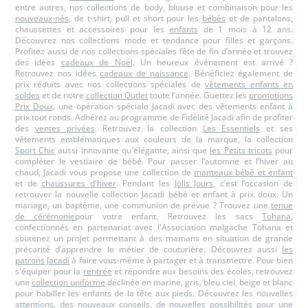
entre autres, nos collections de body, blouse et combinaison pour les
nouveaux-nés
, de t-shirt, pull et short pour les
bébés
et de pantalons,
chaussettes et accessoires pour les
enfants
de 1 mois à 12 ans.
Découvrez nos collections mode et tendance pour filles et garçons.
Profitez aussi de nos collections spéciales fête de fin d’année et trouvez
des idées
cadeaux de Noël
. Un heureux événement est arrivé ?
Retrouvez nos idées
cadeaux de naissance
. Bénéficiez également de
prix réduits avec nos collections spéciales de
vêtements enfants en
soldes
et de notre
collection Outlet
toute l’année. Guettez les
promotions
Prix Doux
, une opération spéciale Jacadi avec des vêtements enfant à
prix tout ronds. Adhérez au programme de Fidélité Jacadi afin de profiter
des
ventes privées
. Retrouvez la collection
Les Essentiels
et ses
vêtements emblématiques aux couleurs de la marque, la collection
Sport Chic
aussi innovante qu'élégante, ainsi que
les Petits tricots
pour
compléter le vestiaire de bébé. Pour passer l’automne et l’hiver au
chaud, Jacadi vous propose une collection de
manteaux bébé et enfant
et de
chaussures d'hiver
. Pendant les
Jolis Jours
, c’est l’occasion de
retrouver la nouvelle collection Jacadi bébé et enfant à prix doux. Un
mariage, un baptême, une communion de prévue ? Trouvez une
tenue
de cérémonie
pour votre enfant. Retrouvez les sacs
Tohana
,
confectionnés en partenariat avec l'Association malgache Tohana et
soutenez un projet permettant à des mamans en situation de grande
précarité d’apprendre le métier de couturière. Découvrez aussi
les
patrons Jacadi
à faire vous-même à partager et à transmettre. Pour bien
s'équiper pour la
rentrée
et répondre aux besoins des écoles, retrouvez
une
collection uniforme
déclinée en marine, gris, bleu ciel, beige et blanc
pour habiller les enfants de la tête aux pieds. Découvrez les nouvelles
attentions, des nouveaux conseils, de nouvelles possibilités pour une