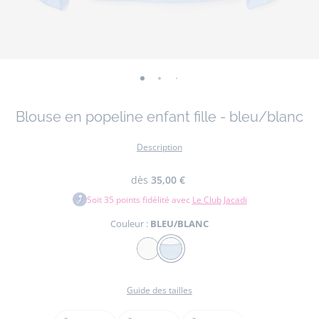
-
-
-
-
vue
vue
vue
vue
Blouse en popeline enfant fille - bleu/blanc
01
02
03
04
Description
dès
35,00 €
Soit
35
points fidélité avec
Le Club Jacadi
Couleur :
BLEU/BLANC
Couleur
BLANC
BLEU/BLANC
JACADI
Guide des tailles
Taille