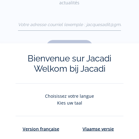
actualités
Votre adresse courriel
(exemple :
jacquesadit@gmail.com)
S'inscrire
Bienvenue sur Jacadi
Welkom bij Jacadi
Pour plus d'informations sur vos données personnelles,
cliquez-
ici
.
Choisissez votre langue
Kies uw taal
Version française
Vlaamse versie