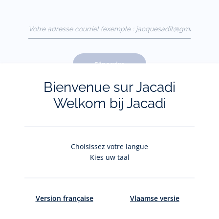
Votre adresse courriel
(exemple :
jacquesadit@gmail.com)
S'inscrire
Bienvenue sur Jacadi
Welkom bij Jacadi
Pour plus d'informations sur vos données personnelles,
cliquez-
ici
.
Choisissez votre langue
Kies uw taal
Version française
Vlaamse versie