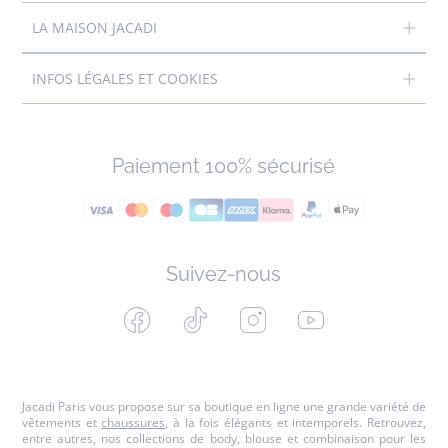
LA MAISON JACADI
INFOS LÉGALES ET COOKIES
Paiement 100% sécurisé
Suivez-nous
Facebook
Tiktok
Instagram
Youtube
-
-
-
-
Jacadi
Jacadi
Jacadi
Jacadi
Paris
Paris
Paris
Paris
Jacadi Paris vous propose sur sa boutique en ligne une grande variété de
vêtements et
chaussures
, à la fois élégants et intemporels. Retrouvez,
entre autres, nos collections de body, blouse et combinaison pour les