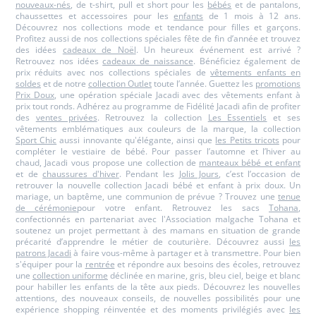
nouveaux-nés
, de t-shirt, pull et short pour les
bébés
et de pantalons,
chaussettes et accessoires pour les
enfants
de 1 mois à 12 ans.
Découvrez nos collections mode et tendance pour filles et garçons.
Profitez aussi de nos collections spéciales fête de fin d’année et trouvez
des idées
cadeaux de Noël
. Un heureux événement est arrivé ?
Retrouvez nos idées
cadeaux de naissance
. Bénéficiez également de
prix réduits avec nos collections spéciales de
vêtements enfants en
soldes
et de notre
collection Outlet
toute l’année. Guettez les
promotions
Prix Doux
, une opération spéciale Jacadi avec des vêtements enfant à
prix tout ronds. Adhérez au programme de Fidélité Jacadi afin de profiter
des
ventes privées
. Retrouvez la collection
Les Essentiels
et ses
vêtements emblématiques aux couleurs de la marque, la collection
Sport Chic
aussi innovante qu'élégante, ainsi que
les Petits tricots
pour
compléter le vestiaire de bébé. Pour passer l’automne et l’hiver au
chaud, Jacadi vous propose une collection de
manteaux bébé et enfant
et de
chaussures d'hiver
. Pendant les
Jolis Jours
, c’est l’occasion de
retrouver la nouvelle collection Jacadi bébé et enfant à prix doux. Un
mariage, un baptême, une communion de prévue ? Trouvez une
tenue
de cérémonie
pour votre enfant. Retrouvez les sacs
Tohana
,
confectionnés en partenariat avec l'Association malgache Tohana et
soutenez un projet permettant à des mamans en situation de grande
précarité d’apprendre le métier de couturière. Découvrez aussi
les
patrons Jacadi
à faire vous-même à partager et à transmettre. Pour bien
s'équiper pour la
rentrée
et répondre aux besoins des écoles, retrouvez
une
collection uniforme
déclinée en marine, gris, bleu ciel, beige et blanc
pour habiller les enfants de la tête aux pieds. Découvrez les nouvelles
attentions, des nouveaux conseils, de nouvelles possibilités pour une
expérience shopping réinventée et des moments privilégiés avec
les