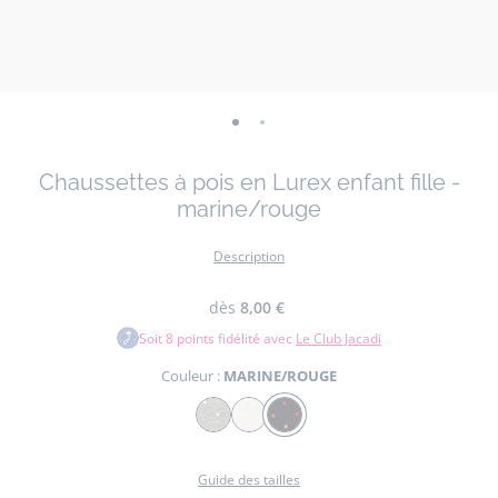
-
-
vue
vue
Chaussettes à pois en Lurex enfant fille -
01
02
marine/rouge
Description
dès
8,00 €
Soit
8
points fidélité avec
Le Club Jacadi
Couleur :
MARINE/ROUGE
Couleur
GRIS
BLANC
MARINE/ROUGE
CHINE
JACADI
Guide des tailles
CLAIR