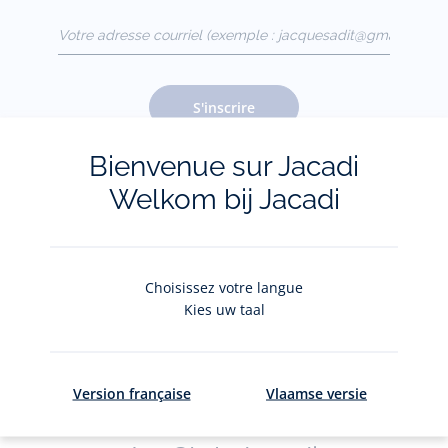
Votre adresse courriel
(exemple :
jacquesadit@gmail.com)
S'inscrire
Bienvenue sur Jacadi
Welkom bij Jacadi
Pour plus d'informations sur vos données personnelles,
cliquez-
ici
.
Choisissez votre langue
Kies uw taal
Version française
Vlaamse versie