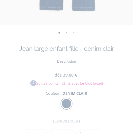
-
-
-
-
vue
vue
vue
vue
Jean large enfant fille - denim clair
01
02
03
04
Description
dès
39,00 €
Soit
39
points fidélité avec
Le Club Jacadi
Couleur :
DENIM CLAIR
Couleur
DENIM
CLAIR
Guide des tailles
Taille