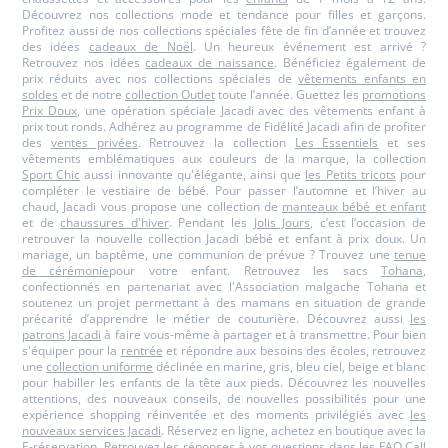
Découvrez nos collections mode et tendance pour filles et garçons.
Profitez aussi de nos collections spéciales fête de fin d’année et trouvez
des idées
cadeaux de Noël
. Un heureux événement est arrivé ?
Retrouvez nos idées
cadeaux de naissance
. Bénéficiez également de
prix réduits avec nos collections spéciales de
vêtements enfants en
soldes
et de notre
collection Outlet
toute l’année. Guettez les
promotions
Prix Doux
, une opération spéciale Jacadi avec des vêtements enfant à
prix tout ronds. Adhérez au programme de Fidélité Jacadi afin de profiter
des
ventes privées
. Retrouvez la collection
Les Essentiels
et ses
vêtements emblématiques aux couleurs de la marque, la collection
Sport Chic
aussi innovante qu'élégante, ainsi que
les Petits tricots
pour
compléter le vestiaire de bébé. Pour passer l’automne et l’hiver au
chaud, Jacadi vous propose une collection de
manteaux bébé et enfant
et de
chaussures d'hiver
. Pendant les
Jolis Jours
, c’est l’occasion de
retrouver la nouvelle collection Jacadi bébé et enfant à prix doux. Un
mariage, un baptême, une communion de prévue ? Trouvez une
tenue
de cérémonie
pour votre enfant. Retrouvez les sacs
Tohana
,
confectionnés en partenariat avec l'Association malgache Tohana et
soutenez un projet permettant à des mamans en situation de grande
précarité d’apprendre le métier de couturière. Découvrez aussi
les
patrons Jacadi
à faire vous-même à partager et à transmettre. Pour bien
s'équiper pour la
rentrée
et répondre aux besoins des écoles, retrouvez
une
collection uniforme
déclinée en marine, gris, bleu ciel, beige et blanc
pour habiller les enfants de la tête aux pieds. Découvrez les nouvelles
attentions, des nouveaux conseils, de nouvelles possibilités pour une
expérience shopping réinventée et des moments privilégiés avec
les
nouveaux services Jacadi
. Réservez en ligne, achetez en boutique avec la
E-réservation
. Retrouvez les réponses à vos questions dans les
FAQ Call