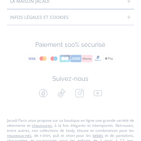
LA MAISON JACADI
INFOS LÉGALES ET COOKIES
Paiement 100% sécurisé
Suivez-nous
Facebook
Tiktok
Instagram
Youtube
-
-
-
-
Jacadi
Jacadi
Jacadi
Jacadi
Paris
Paris
Paris
Paris
Jacadi Paris vous propose sur sa boutique en ligne une grande variété de
vêtements et
chaussures
, à la fois élégants et intemporels. Retrouvez,
entre autres, nos collections de body, blouse et combinaison pour les
nouveaux-nés
, de t-shirt, pull et short pour les
bébés
et de pantalons,
chaussettes et accessoires pour les
enfants
de 1 mois à 12 ans.