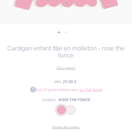
-
-
-
vue
vue
vue
Cardigan enfant fille en molleton - rose the
01
02
03
fonce
Description
dès
29,00 €
Soit
29
points fidélité avec
Le Club Jacadi
Couleur :
ROSE THE FONCE
Couleur
ROSE
ROSE
THE
Guide des tailles
FONCE