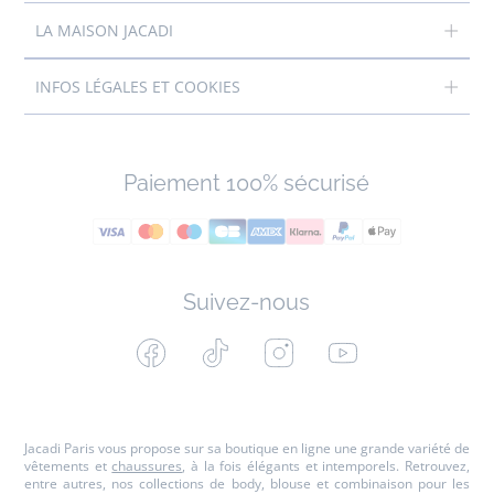
LA MAISON JACADI
INFOS LÉGALES ET COOKIES
Paiement 100% sécurisé
Suivez-nous
Facebook
Tiktok
Instagram
Youtube
-
-
-
-
Jacadi
Jacadi
Jacadi
Jacadi
Paris
Paris
Paris
Paris
Jacadi Paris vous propose sur sa boutique en ligne une grande variété de
vêtements et
chaussures
, à la fois élégants et intemporels. Retrouvez,
entre autres, nos collections de body, blouse et combinaison pour les