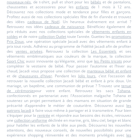
nouveaux-nés
, de t-shirt, pull et short pour les
bébés
et de pantalons,
chaussettes et accessoires pour les
enfants
de 1 mois à 12 ans.
Découvrez nos collections mode et tendance pour filles et garçons.
Profitez aussi de nos collections spéciales fête de fin d’année et trouvez
des idées
cadeaux de Noël
. Un heureux événement est arrivé ?
Retrouvez nos idées
cadeaux de naissance
. Bénéficiez également de
prix réduits avec nos collections spéciales de
vêtements enfants en
soldes
et de notre
collection Outlet
toute l’année. Guettez les
promotions
Prix Doux
, une opération spéciale Jacadi avec des vêtements enfant à
prix tout ronds. Adhérez au programme de Fidélité Jacadi afin de profiter
des
ventes privées
. Retrouvez la collection
Les Essentiels
et ses
vêtements emblématiques aux couleurs de la marque, la collection
Sport Chic
aussi innovante qu'élégante, ainsi que
les Petits tricots
pour
compléter le vestiaire de bébé. Pour passer l’automne et l’hiver au
chaud, Jacadi vous propose une collection de
manteaux bébé et enfant
et de
chaussures d'hiver
. Pendant les
Jolis Jours
, c’est l’occasion de
retrouver la nouvelle collection Jacadi bébé et enfant à prix doux. Un
mariage, un baptême, une communion de prévue ? Trouvez une
tenue
de cérémonie
pour votre enfant. Retrouvez les sacs
Tohana
,
confectionnés en partenariat avec l'Association malgache Tohana et
soutenez un projet permettant à des mamans en situation de grande
précarité d’apprendre le métier de couturière. Découvrez aussi
les
patrons Jacadi
à faire vous-même à partager et à transmettre. Pour bien
s'équiper pour la
rentrée
et répondre aux besoins des écoles, retrouvez
une
collection uniforme
déclinée en marine, gris, bleu ciel, beige et blanc
pour habiller les enfants de la tête aux pieds. Découvrez les nouvelles
attentions, des nouveaux conseils, de nouvelles possibilités pour une
expérience shopping réinventée et des moments privilégiés avec
les