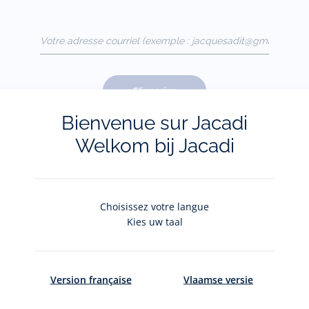
Votre adresse courriel
(exemple :
jacquesadit@gmail.com)
S'inscrire
Bienvenue sur Jacadi
Welkom bij Jacadi
Pour plus d'informations sur vos données personnelles,
cliquez-
ici
.
Choisissez votre langue
Kies uw taal
Version française
Vlaamse versie