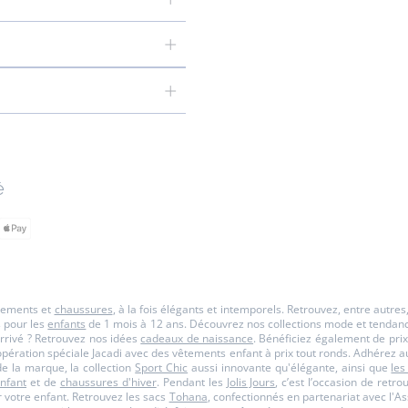
é
êtements et
chaussures
, à la fois élégants et intemporels. Retrouvez, entre autre
s pour les
enfants
de 1 mois à 12 ans. Découvrez nos collections mode et tendance p
rrivé ? Retrouvez nos idées
cadeaux de naissance
. Bénéficiez également de prix
opération spéciale Jacadi avec des vêtements enfant à prix tout ronds. Adhérez a
 la marque, la collection
Sport Chic
aussi innovante qu'élégante, ainsi que
les
nfant
et de
chaussures d'hiver
. Pendant les
Jolis Jours
, c’est l’occasion de retr
 votre enfant. Retrouvez les sacs
Tohana
, confectionnés en partenariat avec l