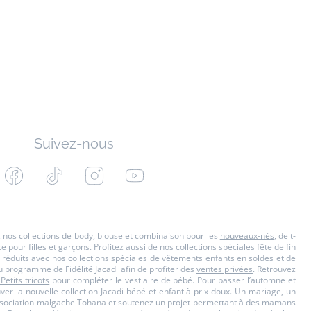
Suivez-nous
Facebook
Tiktok
Instagram
Youtube
-
-
-
-
Jacadi
Jacadi
Jacadi
Jacadi
Paris
Paris
Paris
Paris
s, nos collections de body, blouse et combinaison pour les
nouveaux-nés
, de t-
our filles et garçons. Profitez aussi de nos collections spéciales fête de fin
 réduits avec nos collections spéciales de
vêtements enfants en soldes
et de
u programme de Fidélité Jacadi afin de profiter des
ventes privées
. Retrouvez
 Petits tricots
pour compléter le vestiaire de bébé. Pour passer l’automne et
ouver la nouvelle collection Jacadi bébé et enfant à prix doux. Un mariage, un
'Association malgache Tohana et soutenez un projet permettant à des mamans