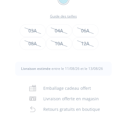
MULTICO
Guide des tailles
Taille
03A
04A
06A
08A
10A
12A
de
ail
Livraison estimée
entre le 11/08/26 et le 13/08/26
t
Emballage cadeau offert
Livraison offerte en magasin
Retours gratuits en boutique