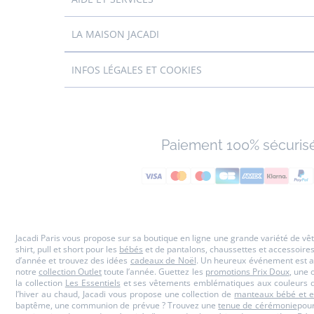
LA MAISON JACADI
INFOS LÉGALES ET COOKIES
Paiement 100% sécuris
Jacadi Paris vous propose sur sa boutique en ligne une grande variété de v
shirt, pull et short pour les
bébés
et de pantalons, chaussettes et accessoire
d’année et trouvez des idées
cadeaux de Noël
. Un heureux événement est a
notre
collection Outlet
toute l’année. Guettez les
promotions Prix Doux
, une 
la collection
Les Essentiels
et ses vêtements emblématiques aux couleurs de
l’hiver au chaud, Jacadi vous propose une collection de
manteaux bébé et e
baptême, une communion de prévue ? Trouvez une
tenue de cérémonie
pour