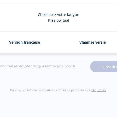
Choisissez votre langue
Kies uw taal
La newsletter
Version française
Vlaamse versie
nouveautés Jacadi : ventes privées, offres exclusives, nouvelles coll
courriel
S'inscrir
gmail.com)
Pour plus d'informations sur vos données personnelles,
cliquez-ici
.