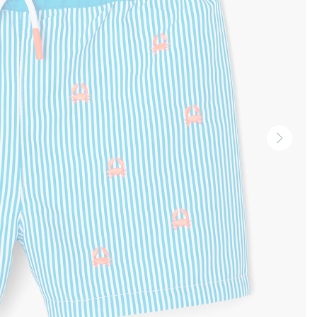
Volgen
thumbn
-
Produi