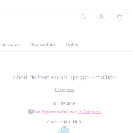
Doublure: 100% polyester
Rechercher
Mon
Panie
Réf : 2029637
compte
(non
connecté)
haussures
Puériculture
Outlet
Short de bain enfant garçon - multico
Description
dès
35,00 €
Soit
35
points fidélité avec
Le Club Jacadi
Couleur :
MULTICO
Couleur