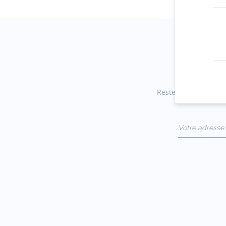
Restez informés des 
Votre adresse 
(exemple :
jacquesadit@