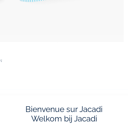
EN
Bienvenue sur Jacadi
livraisons et retours
La e-réservatio
Welkom bij Jacadi
ratuites en boutique
Flânez, choisissez et réserv