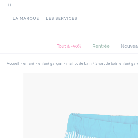
pour les vacances.
Mettre
en
- Taille élastiquée
LA MARQUE
LES SERVICES
pause
- Liens à nouer
le
- Slip intégré en maille permettant un séchage r
défilement
des
Tout à -50%
Rentrée
Nouvea
messages
Accueil
enfant
enfant garçon
maillot de bain
Short de bain enfant gar