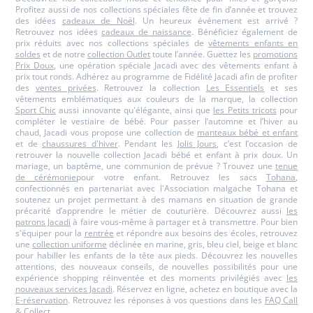
Profitez aussi de nos collections spéciales fête de fin d’année et trouvez
des idées
cadeaux de Noël
. Un heureux événement est arrivé ?
Retrouvez nos idées
cadeaux de naissance
. Bénéficiez également de
prix réduits avec nos collections spéciales de
vêtements enfants en
soldes
et de notre
collection Outlet
toute l’année. Guettez les
promotions
Prix Doux
, une opération spéciale Jacadi avec des vêtements enfant à
prix tout ronds. Adhérez au programme de Fidélité Jacadi afin de profiter
des
ventes privées
. Retrouvez la collection
Les Essentiels
et ses
vêtements emblématiques aux couleurs de la marque, la collection
Sport Chic
aussi innovante qu'élégante, ainsi que
les Petits tricots
pour
compléter le vestiaire de bébé. Pour passer l’automne et l’hiver au
chaud, Jacadi vous propose une collection de
manteaux bébé et enfant
et de
chaussures d'hiver
. Pendant les
Jolis Jours
, c’est l’occasion de
retrouver la nouvelle collection Jacadi bébé et enfant à prix doux. Un
mariage, un baptême, une communion de prévue ? Trouvez une
tenue
de cérémonie
pour votre enfant. Retrouvez les sacs
Tohana
,
confectionnés en partenariat avec l'Association malgache Tohana et
soutenez un projet permettant à des mamans en situation de grande
précarité d’apprendre le métier de couturière. Découvrez aussi
les
patrons Jacadi
à faire vous-même à partager et à transmettre. Pour bien
s'équiper pour la
rentrée
et répondre aux besoins des écoles, retrouvez
une
collection uniforme
déclinée en marine, gris, bleu ciel, beige et blanc
pour habiller les enfants de la tête aux pieds. Découvrez les nouvelles
attentions, des nouveaux conseils, de nouvelles possibilités pour une
expérience shopping réinventée et des moments privilégiés avec
les
nouveaux services Jacadi
. Réservez en ligne, achetez en boutique avec la
E-réservation
. Retrouvez les réponses à vos questions dans les
FAQ Call
& Collect
.