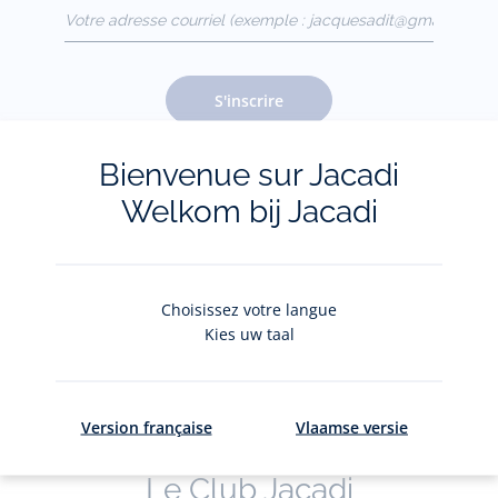
Votre adresse courriel
(exemple :
jacquesadit@gmail.com)
S'inscrire
Bienvenue sur Jacadi
Pour plus d'informations sur vos données personnelles,
cliquez-
Welkom bij Jacadi
ici
.
Choisissez votre langue
Kies uw taal
Version française
Vlaamse versie
Le Club Jacadi