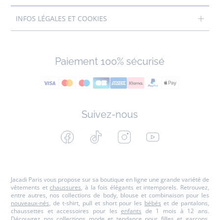
INFOS LÉGALES ET COOKIES
Paiement 100% sécurisé
Suivez-nous
Facebook
Tiktok
Instagram
Youtube
-
-
-
-
Jacadi
Jacadi
Jacadi
Jacadi
Paris
Paris
Paris
Paris
Jacadi Paris vous propose sur sa boutique en ligne une grande variété de
vêtements et
chaussures
, à la fois élégants et intemporels. Retrouvez,
entre autres, nos collections de body, blouse et combinaison pour les
nouveaux-nés
, de t-shirt, pull et short pour les
bébés
et de pantalons,
chaussettes et accessoires pour les
enfants
de 1 mois à 12 ans.
Découvrez nos collections mode et tendance pour filles et garçons.