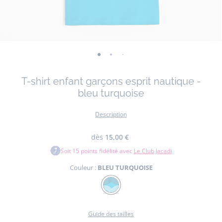
-
-
-
vue
vue
vue
T-shirt enfant garçons esprit nautique -
01
02
03
bleu turquoise
Description
dès
15,00 €
Soit
15
points fidélité avec
Le Club Jacadi
Couleur :
BLEU TURQUOISE
Couleur
BLEU
TURQUOISE
Guide des tailles