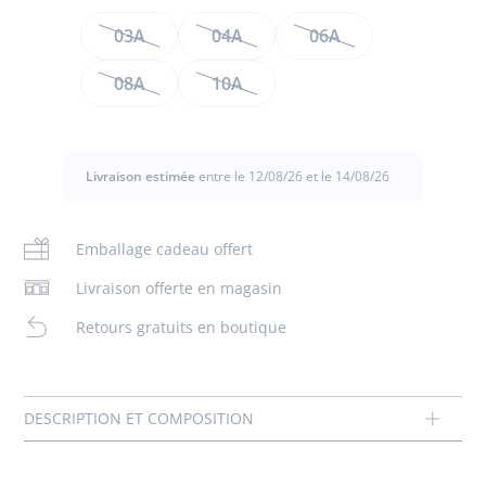
Taille
03A
04A
06A
Le t-shirt pour garçon s'inspire du milieu nautique et
affiche fièrement deux noeuds marins. En jersey de coton
08A
10A
doux et souple, cet incontournable du vestiaire estival,
s'accordera aussi bien à un short qu'à un pantalon
retroussé pour un look casual.
Livraison estimée
entre le 12/08/26 et le 14/08/26
- Collection "Balade à Honfleur"
- 100% coton organique
- Imprimé 3D
Emballage cadeau offert
Composition :
Livraison offerte en magasin
Tissu principal: 100% coton
Retours gratuits en boutique
Réf : 2021329