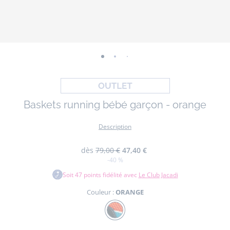
-
-
-
-
-
-
vue
vue
vue
vue
vue
vue
01
02
03
04
05
06
Baskets running bébé garçon - orange
Description
dès
79,00 €
47,40 €
-40 %
Soit
47
points fidélité avec
Le Club Jacadi
Couleur :
ORANGE
Couleur
ORANGE