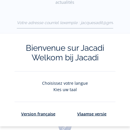
actualités
Votre adresse courriel
(exemple :
jacquesadit@gmail.com)
S'inscrire
Bienvenue sur Jacadi
Welkom bij Jacadi
Pour plus d'informations sur vos données personnelles,
cliquez-
ici
.
Choisissez votre langue
Kies uw taal
Version française
Vlaamse versie