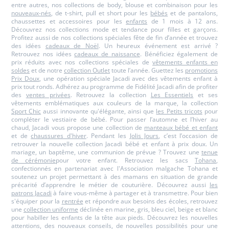
entre autres, nos collections de body, blouse et combinaison pour les
nouveaux-nés
, de t-shirt, pull et short pour les
bébés
et de pantalons,
chaussettes et accessoires pour les
enfants
de 1 mois à 12 ans.
Découvrez nos collections mode et tendance pour filles et garçons.
Profitez aussi de nos collections spéciales fête de fin d’année et trouvez
des idées
cadeaux de Noël
. Un heureux événement est arrivé ?
Retrouvez nos idées
cadeaux de naissance
. Bénéficiez également de
prix réduits avec nos collections spéciales de
vêtements enfants en
soldes
et de notre
collection Outlet
toute l’année. Guettez les
promotions
Prix Doux
, une opération spéciale Jacadi avec des vêtements enfant à
prix tout ronds. Adhérez au programme de Fidélité Jacadi afin de profiter
des
ventes privées
. Retrouvez la collection
Les Essentiels
et ses
vêtements emblématiques aux couleurs de la marque, la collection
Sport Chic
aussi innovante qu'élégante, ainsi que
les Petits tricots
pour
compléter le vestiaire de bébé. Pour passer l’automne et l’hiver au
chaud, Jacadi vous propose une collection de
manteaux bébé et enfant
et de
chaussures d'hiver
. Pendant les
Jolis Jours
, c’est l’occasion de
retrouver la nouvelle collection Jacadi bébé et enfant à prix doux. Un
mariage, un baptême, une communion de prévue ? Trouvez une
tenue
de cérémonie
pour votre enfant. Retrouvez les sacs
Tohana
,
confectionnés en partenariat avec l'Association malgache Tohana et
soutenez un projet permettant à des mamans en situation de grande
précarité d’apprendre le métier de couturière. Découvrez aussi
les
patrons Jacadi
à faire vous-même à partager et à transmettre. Pour bien
s'équiper pour la
rentrée
et répondre aux besoins des écoles, retrouvez
une
collection uniforme
déclinée en marine, gris, bleu ciel, beige et blanc
pour habiller les enfants de la tête aux pieds. Découvrez les nouvelles
attentions, des nouveaux conseils, de nouvelles possibilités pour une