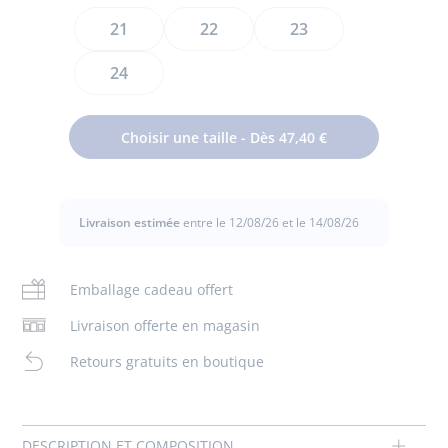
Taille
21
22
23
24
Résolument modernes, les baskets bébé garçon s'imposent
sur le pavé citadin. Esprit running et color block pour un
Choisir une taille - Dès 47,40 €
look contemporain, elles sont faciles à enfiler grâce à leurs
brides velcro. Idéales pour le quotidien, accordez-les à un
jean et un sweat dès le printemps.
Livraison estimée
entre le 12/08/26 et le 14/08/26
- Cuir gomme, croûte de cuir et néoprène
- Fermeture par brides velcro aller-retour
-Languette et talon moussés
Emballage cadeau offert
- Fabriquées au Portugal
- Ce modèle chausse légèrement plus grand que la
Livraison offerte en magasin
pointure habituelle
Retours gratuits en boutique
Composition :
Tissu principal: 50% cuir - 40% polyester -
10% polyamide