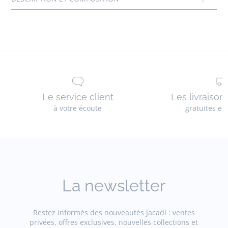
Doublure: 100% cuir
Réf : 2029984
Le service client
Les livraison
à votre écoute
gratuites en
La newsletter
Restez informés des nouveautés Jacadi : ventes
privées, offres exclusives, nouvelles collections et