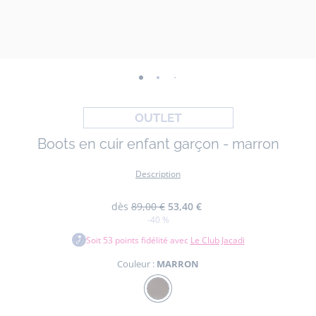
-
-
-
-
-
-
vue
vue
vue
vue
vue
vue
01
02
03
04
05
06
Boots en cuir enfant garçon - marron
Description
dès
89,00 €
53,40 €
-40 %
Soit
53
points fidélité avec
Le Club Jacadi
Couleur :
MARRON
Couleur
MARRON