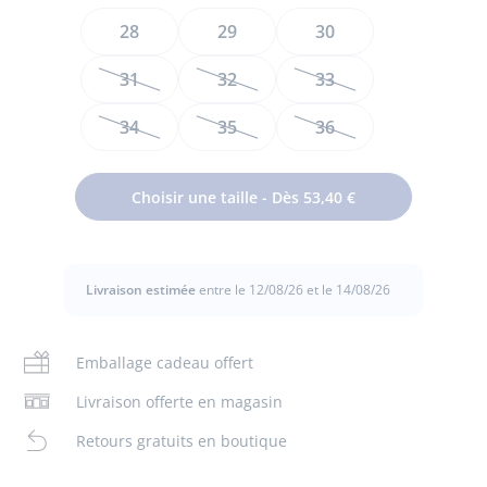
Taille
28
29
30
31
32
33
34
35
36
Jacadi s'est inspiré du vestiaire anglais pour créer ces boots
garçon. En cuir et ornées de micro perforations, elles sont
Choisir une taille - Dès 53,40 €
dotées d'une semelle robuste antidérapante. Portées avec
un pantalon retroussé et un blazer pour un look casual
chic, ces chaussures contemporaines se ferment par zip
sur le côté pour un enfilage facile.
Livraison estimée
entre le 12/08/26 et le 14/08/26
- Cuir
- Semelle en gomme antidérapante
Emballage cadeau offert
- Lacets ajustables
- Zip sur le côté
- Fabriquées au Portugal
Livraison offerte en magasin
- Ce modèle chausse normalement
Retours gratuits en boutique
Composition :
Tissu principal: 100% cuir