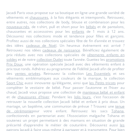
Paris
Paris
Paris
Paris
Jacadi Paris vous propose sur sa boutique en ligne une grande variété de
vêtements et
chaussures
, à la fois élégants et intemporels. Retrouvez,
entre autres, nos collections de body, blouse et combinaison pour les
nouveaux-nés
, de t-shirt, pull et short pour les
bébés
et de pantalons,
chaussettes et accessoires pour les
enfants
de 1 mois à 12 ans.
Découvrez nos collections mode et tendance pour filles et garçons.
Profitez aussi de nos collections spéciales fête de fin d’année et trouvez
des idées
cadeaux de Noël
. Un heureux événement est arrivé ?
Retrouvez nos idées
cadeaux de naissance
. Bénéficiez également de
prix réduits avec nos collections spéciales de
vêtements enfants en
soldes
et de notre
collection Outlet
toute l’année. Guettez les
promotions
Prix Doux
, une opération spéciale Jacadi avec des vêtements enfant à
prix tout ronds. Adhérez au programme de Fidélité Jacadi afin de profiter
des
ventes privées
. Retrouvez la collection
Les Essentiels
et ses
vêtements emblématiques aux couleurs de la marque, la collection
Sport Chic
aussi innovante qu'élégante, ainsi que
les Petits tricots
pour
compléter le vestiaire de bébé. Pour passer l’automne et l’hiver au
chaud, Jacadi vous propose une collection de
manteaux bébé et enfant
et de
chaussures d'hiver
. Pendant les
Jolis Jours
, c’est l’occasion de
retrouver la nouvelle collection Jacadi bébé et enfant à prix doux. Un
mariage, un baptême, une communion de prévue ? Trouvez une
tenue
de cérémonie
pour votre enfant. Retrouvez les sacs
Tohana
,
confectionnés en partenariat avec l'Association malgache Tohana et
soutenez un projet permettant à des mamans en situation de grande
précarité d’apprendre le métier de couturière. Découvrez aussi
les
patrons Jacadi
à faire vous-même à partager et à transmettre. Pour bien