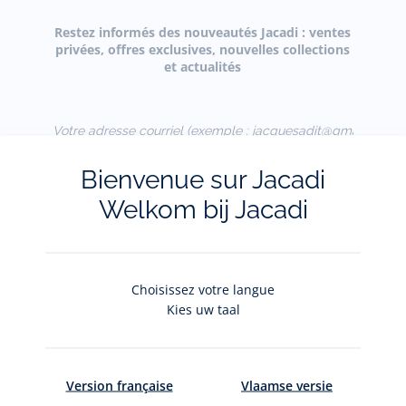
Restez informés des nouveautés Jacadi : ventes
privées, offres exclusives, nouvelles collections
et actualités
Votre adresse courriel
(exemple :
jacquesadit@gmail.com)
Bienvenue sur Jacadi
S'inscrire
Welkom bij Jacadi
Pour plus d'informations sur vos données personnelles,
Choisissez votre langue
cliquez-ici
.
Kies uw taal
Version française
Vlaamse versie