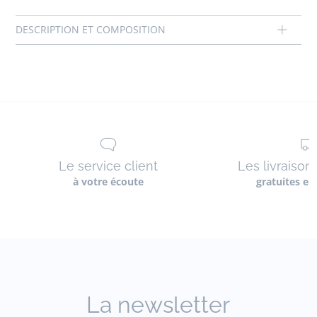
Doublure: 100% cuir
Réf : 2032242
Le service client
Les livraison
à votre écoute
gratuites en
La newsletter