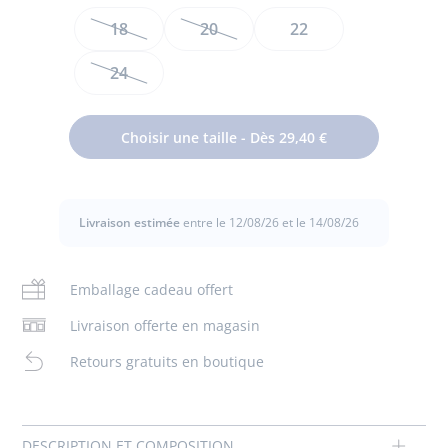
JACADI
Taille
18
20
22
24
Déclinés en cuir lisse ou irisé et joliment festonnés, ces
élégants chaussons s'enfilent facilement grâce à leur
Choisir une taille - Dès 29,40 €
ouverture élastiquée. Dotés d'une semelle moussée pour
respecter la forme et la croissance du pied, ils sont parfaits
pour la maison et la crèche.
Livraison estimée
entre le 12/08/26 et le 14/08/26
- Cuir souple
- Ouverture élastiquée
- Semelle intérieure moussée
Emballage cadeau offert
- Fabriqués au Portugal
- Ce modèle chausse grand
Livraison offerte en magasin
Composition :
Retours gratuits en boutique
Tissu principal: 100% cuir
Réf : 2029999