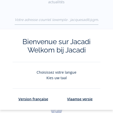
actualités
Votre adresse courriel
(exemple :
jacquesadit@gmail.com)
S'inscrire
Bienvenue sur Jacadi
Welkom bij Jacadi
Pour plus d'informations sur vos données personnelles,
cliquez-
ici
.
Choisissez votre langue
Kies uw taal
Version française
Vlaamse versie