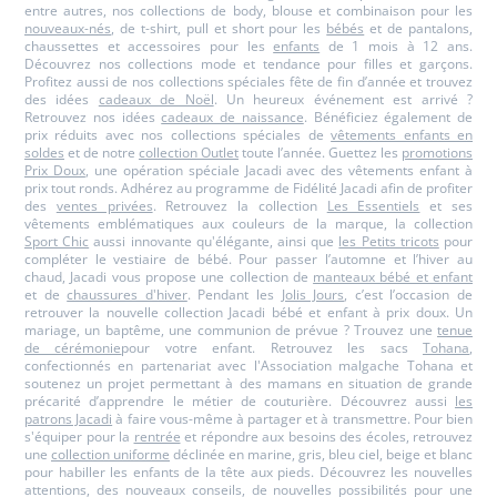
entre autres, nos collections de body, blouse et combinaison pour les
nouveaux-nés
, de t-shirt, pull et short pour les
bébés
et de pantalons,
chaussettes et accessoires pour les
enfants
de 1 mois à 12 ans.
Découvrez nos collections mode et tendance pour filles et garçons.
Profitez aussi de nos collections spéciales fête de fin d’année et trouvez
des idées
cadeaux de Noël
. Un heureux événement est arrivé ?
Retrouvez nos idées
cadeaux de naissance
. Bénéficiez également de
prix réduits avec nos collections spéciales de
vêtements enfants en
soldes
et de notre
collection Outlet
toute l’année. Guettez les
promotions
Prix Doux
, une opération spéciale Jacadi avec des vêtements enfant à
prix tout ronds. Adhérez au programme de Fidélité Jacadi afin de profiter
des
ventes privées
. Retrouvez la collection
Les Essentiels
et ses
vêtements emblématiques aux couleurs de la marque, la collection
Sport Chic
aussi innovante qu'élégante, ainsi que
les Petits tricots
pour
compléter le vestiaire de bébé. Pour passer l’automne et l’hiver au
chaud, Jacadi vous propose une collection de
manteaux bébé et enfant
et de
chaussures d'hiver
. Pendant les
Jolis Jours
, c’est l’occasion de
retrouver la nouvelle collection Jacadi bébé et enfant à prix doux. Un
mariage, un baptême, une communion de prévue ? Trouvez une
tenue
de cérémonie
pour votre enfant. Retrouvez les sacs
Tohana
,
confectionnés en partenariat avec l'Association malgache Tohana et
soutenez un projet permettant à des mamans en situation de grande
précarité d’apprendre le métier de couturière. Découvrez aussi
les
patrons Jacadi
à faire vous-même à partager et à transmettre. Pour bien
s'équiper pour la
rentrée
et répondre aux besoins des écoles, retrouvez
une
collection uniforme
déclinée en marine, gris, bleu ciel, beige et blanc
pour habiller les enfants de la tête aux pieds. Découvrez les nouvelles
attentions, des nouveaux conseils, de nouvelles possibilités pour une