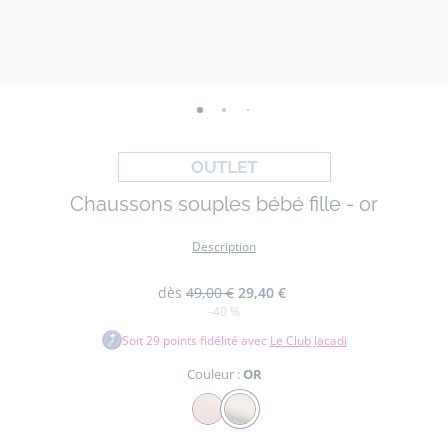
-
-
-
-
-
-
vue
vue
vue
vue
vue
vue
01
02
03
04
05
06
Chaussons souples bébé fille - or
Description
dès
49,00 €
29,40 €
-40 %
Soit
29
points fidélité avec
Le Club Jacadi
Couleur :
OR
Couleur
ROSE
OR