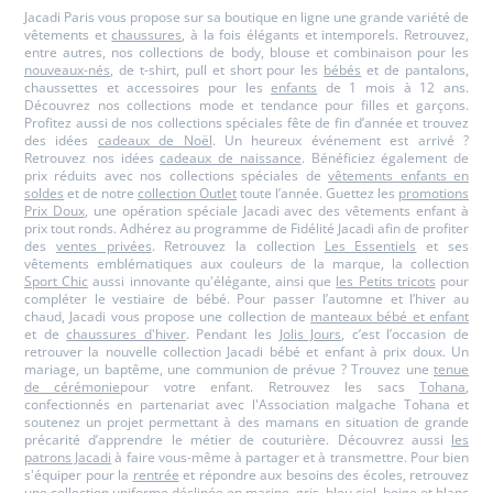
Jacadi Paris vous propose sur sa boutique en ligne une grande variété de
vêtements et
chaussures
, à la fois élégants et intemporels. Retrouvez,
entre autres, nos collections de body, blouse et combinaison pour les
nouveaux-nés
, de t-shirt, pull et short pour les
bébés
et de pantalons,
chaussettes et accessoires pour les
enfants
de 1 mois à 12 ans.
Découvrez nos collections mode et tendance pour filles et garçons.
Profitez aussi de nos collections spéciales fête de fin d’année et trouvez
des idées
cadeaux de Noël
. Un heureux événement est arrivé ?
Retrouvez nos idées
cadeaux de naissance
. Bénéficiez également de
prix réduits avec nos collections spéciales de
vêtements enfants en
soldes
et de notre
collection Outlet
toute l’année. Guettez les
promotions
Prix Doux
, une opération spéciale Jacadi avec des vêtements enfant à
prix tout ronds. Adhérez au programme de Fidélité Jacadi afin de profiter
des
ventes privées
. Retrouvez la collection
Les Essentiels
et ses
vêtements emblématiques aux couleurs de la marque, la collection
Sport Chic
aussi innovante qu'élégante, ainsi que
les Petits tricots
pour
compléter le vestiaire de bébé. Pour passer l’automne et l’hiver au
chaud, Jacadi vous propose une collection de
manteaux bébé et enfant
et de
chaussures d'hiver
. Pendant les
Jolis Jours
, c’est l’occasion de
retrouver la nouvelle collection Jacadi bébé et enfant à prix doux. Un
mariage, un baptême, une communion de prévue ? Trouvez une
tenue
de cérémonie
pour votre enfant. Retrouvez les sacs
Tohana
,
confectionnés en partenariat avec l'Association malgache Tohana et
soutenez un projet permettant à des mamans en situation de grande
précarité d’apprendre le métier de couturière. Découvrez aussi
les
patrons Jacadi
à faire vous-même à partager et à transmettre. Pour bien
s'équiper pour la
rentrée
et répondre aux besoins des écoles, retrouvez
une
collection uniforme
déclinée en marine, gris, bleu ciel, beige et blanc