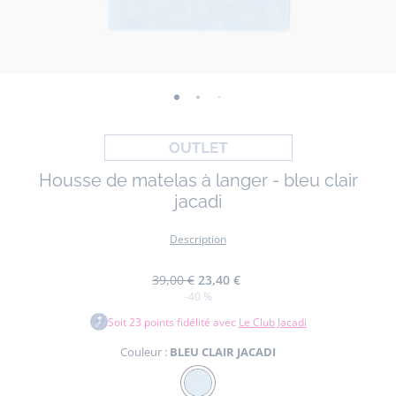
-
-
-
vue
vue
vue
01
02
03
Housse de matelas à langer - bleu clair
jacadi
Description
39,00 €
23,40 €
-40 %
Soit
23
points fidélité avec
Le Club Jacadi
Couleur :
BLEU CLAIR JACADI
Couleur