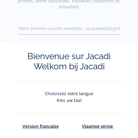
privées, offres exclusives, nouvelles collections et
actualités
Votre adresse courriel
(exemple :
jacquesadit@gmail.com)
S'inscrire
Bienvenue sur Jacadi
Welkom bij Jacadi
Pour plus d'informations sur vos données personnelles,
cliquez-
ici
.
Choisissez votre langue
Kies uw taal
Version française
Vlaamse versie