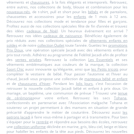
vêtements et
chaussures
, à la fois élégants et intemporels. Retrouvez,
entre autres, nos collections de body, blouse et combinaison pour les
nouveaux-nés
, de t-shirt, pull et short pour les
bébés
et de pantalons,
chaussettes et accessoires pour les
enfants
de 1 mois à 12 ans.
Découvrez nos collections mode et tendance pour filles et garçons.
Profitez aussi de nos collections spéciales fête de fin d’année et trouvez
des idées
cadeaux de Noël
. Un heureux événement est arrivé ?
Retrouvez nos idées
cadeaux de naissance
. Bénéficiez également de
prix réduits avec nos collections spéciales de
vêtements enfants en
soldes
et de notre
collection Outlet
toute l’année. Guettez les
promotions
Prix Doux
, une opération spéciale Jacadi avec des vêtements enfant à
prix tout ronds. Adhérez au programme de Fidélité Jacadi afin de profiter
des
ventes privées
. Retrouvez la collection
Les Essentiels
et ses
vêtements emblématiques aux couleurs de la marque, la collection
Sport Chic
aussi innovante qu'élégante, ainsi que
les Petits tricots
pour
compléter le vestiaire de bébé. Pour passer l’automne et l’hiver au
chaud, Jacadi vous propose une collection de
manteaux bébé et enfant
et de
chaussures d'hiver
. Pendant les
Jolis Jours
, c’est l’occasion de
retrouver la nouvelle collection Jacadi bébé et enfant à prix doux. Un
mariage, un baptême, une communion de prévue ? Trouvez une
tenue
de cérémonie
pour votre enfant. Retrouvez les sacs
Tohana
,
confectionnés en partenariat avec l'Association malgache Tohana et
soutenez un projet permettant à des mamans en situation de grande
précarité d’apprendre le métier de couturière. Découvrez aussi
les
patrons Jacadi
à faire vous-même à partager et à transmettre. Pour bien
s'équiper pour la
rentrée
et répondre aux besoins des écoles, retrouvez
une
collection uniforme
déclinée en marine, gris, bleu ciel, beige et blanc
pour habiller les enfants de la tête aux pieds. Découvrez les nouvelles