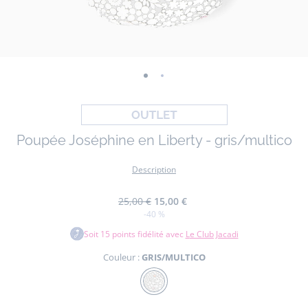
-
-
vue
vue
01
02
Poupée Joséphine en Liberty - gris/multico
Description
25,00 €
15,00 €
-40 %
Soit
15
points fidélité avec
Le Club Jacadi
Couleur :
GRIS/MULTICO
Couleur
GRIS/MULTICO