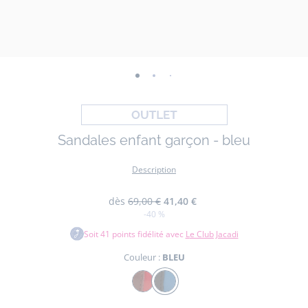
-
-
-
-
-
-
vue
vue
vue
vue
vue
vue
01
02
03
04
05
06
Sandales enfant garçon - bleu
Description
dès
69,00 €
41,40 €
-40 %
Soit
41
points fidélité avec
Le Club Jacadi
Couleur :
BLEU
Couleur
ROUGE/MULTICO
BLEU