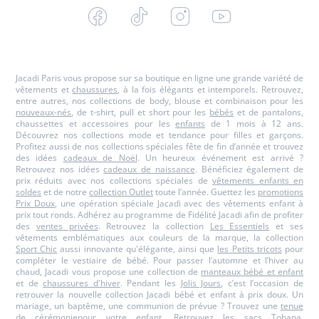
Facebook
Tiktok
Instagram
Youtube
-
-
-
-
Jacadi
Jacadi
Jacadi
Jacadi
Paris
Paris
Paris
Paris
Jacadi Paris vous propose sur sa boutique en ligne une grande variété de
vêtements et
chaussures
, à la fois élégants et intemporels. Retrouvez,
entre autres, nos collections de body, blouse et combinaison pour les
nouveaux-nés
, de t-shirt, pull et short pour les
bébés
et de pantalons,
chaussettes et accessoires pour les
enfants
de 1 mois à 12 ans.
Découvrez nos collections mode et tendance pour filles et garçons.
Profitez aussi de nos collections spéciales fête de fin d’année et trouvez
des idées
cadeaux de Noël
. Un heureux événement est arrivé ?
Retrouvez nos idées
cadeaux de naissance
. Bénéficiez également de
prix réduits avec nos collections spéciales de
vêtements enfants en
soldes
et de notre
collection Outlet
toute l’année. Guettez les
promotions
Prix Doux
, une opération spéciale Jacadi avec des vêtements enfant à
prix tout ronds. Adhérez au programme de Fidélité Jacadi afin de profiter
des
ventes privées
. Retrouvez la collection
Les Essentiels
et ses
vêtements emblématiques aux couleurs de la marque, la collection
Sport Chic
aussi innovante qu'élégante, ainsi que
les Petits tricots
pour
compléter le vestiaire de bébé. Pour passer l’automne et l’hiver au
chaud, Jacadi vous propose une collection de
manteaux bébé et enfant
et de
chaussures d'hiver
. Pendant les
Jolis Jours
, c’est l’occasion de
retrouver la nouvelle collection Jacadi bébé et enfant à prix doux. Un
mariage, un baptême, une communion de prévue ? Trouvez une
tenue
de cérémonie
pour votre enfant. Retrouvez les sacs
Tohana
,