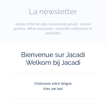
La newsletter
Restez informés des nouveautés Jacadi : ventes
privées, offres exclusives, nouvelles collections et
actualités
Votre adresse courriel
(exemple :
Bienvenue sur Jacadi
jacquesadit@gmail.com)
Welkom bij Jacadi
S'inscrire
Choisissez votre langue
Pour plus d'informations sur vos données personnelles,
cliquez-
Kies uw taal
ici
.