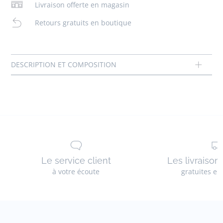
- Semelle anatomique
Livraison offerte en magasin
- Fabriqués au Portugal
Retours gratuits en boutique
- Ce modèle chausse normalement
Composition :
Tissu principal: 100% cuir
Doublure: 100% cuir
Réf : 2022622
Le service client
Les livraison
à votre écoute
gratuites en