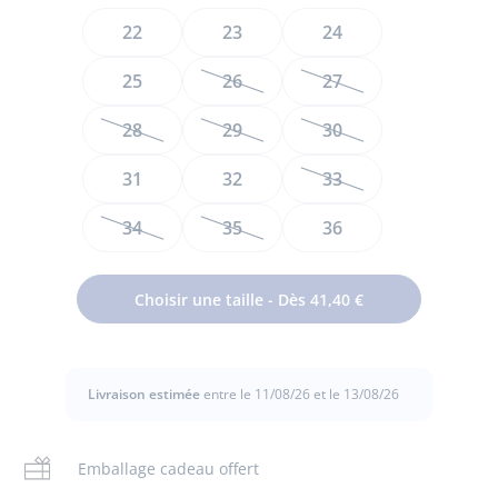
Taille
22
23
24
25
26
27
28
29
30
31
32
33
34
35
36
Modernes et pratiques, ces sandales suivront les garçons
tout au long de la belle saison. Faciles à enfiler grâce à
Choisir une taille - Dès 41,40 €
leurs brides velcro, leur semelle anatomique offre un
confort maximal. À porter avec un bermuda et une chemise
pour une balade en bord de mer ou avec un short en
molleton pour aller jouer avec les copains, ces sandales
Livraison estimée
entre le 11/08/26 et le 13/08/26
robustes sont à glisser dans le vestiaire sans tarder.
- 100% cuir
Emballage cadeau offert
- Brides velcro pour un ajustement optimal