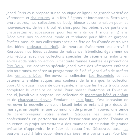
Paris
Paris
Paris
Paris
Jacadi Paris vous propose sur sa boutique en ligne une grande variété de
vêtements et
chaussures
, à la fois élégants et intemporels. Retrouvez,
entre autres, nos collections de body, blouse et combinaison pour les
nouveaux-nés
, de t-shirt, pull et short pour les
bébés
et de pantalons,
chaussettes et accessoires pour les
enfants
de 1 mois à 12 ans.
Découvrez nos collections mode et tendance pour filles et garçons.
Profitez aussi de nos collections spéciales fête de fin d’année et trouvez
des idées
cadeaux de Noël
. Un heureux événement est arrivé ?
Retrouvez nos idées
cadeaux de naissance
. Bénéficiez également de
prix réduits avec nos collections spéciales de
vêtements enfants en
soldes
et de notre
collection Outlet
toute l’année. Guettez les
promotions
Prix Doux
, une opération spéciale Jacadi avec des vêtements enfant à
prix tout ronds. Adhérez au programme de Fidélité Jacadi afin de profiter
des
ventes privées
. Retrouvez la collection
Les Essentiels
et ses
vêtements emblématiques aux couleurs de la marque, la collection
Sport Chic
aussi innovante qu'élégante, ainsi que
les Petits tricots
pour
compléter le vestiaire de bébé. Pour passer l’automne et l’hiver au
chaud, Jacadi vous propose une collection de
manteaux bébé et enfant
et de
chaussures d'hiver
. Pendant les
Jolis Jours
, c’est l’occasion de
retrouver la nouvelle collection Jacadi bébé et enfant à prix doux. Un
mariage, un baptême, une communion de prévue ? Trouvez une
tenue
de cérémonie
pour votre enfant. Retrouvez les sacs
Tohana
,
confectionnés en partenariat avec l'Association malgache Tohana et
soutenez un projet permettant à des mamans en situation de grande
précarité d’apprendre le métier de couturière. Découvrez aussi
les
patrons Jacadi
à faire vous-même à partager et à transmettre. Pour bien