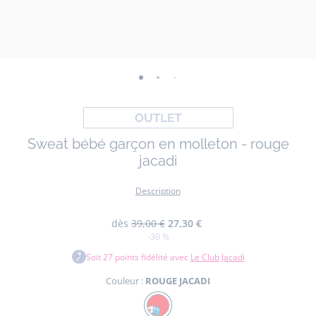
-
-
-
-
-
vue
vue
vue
vue
vue
01
02
03
04
05
Sweat bébé garçon en molleton - rouge
jacadi
Description
dès
39,00 €
27,30 €
-30 %
Soit
27
points fidélité avec
Le Club Jacadi
Couleur :
ROUGE JACADI
Couleur