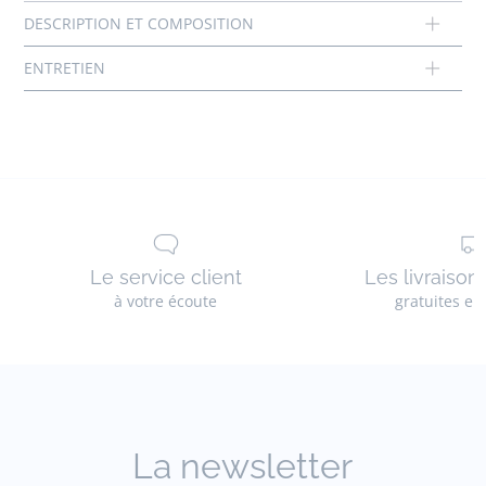
Réf : 2034213
Le service client
Les livraison
à votre écoute
gratuites en
La newsletter