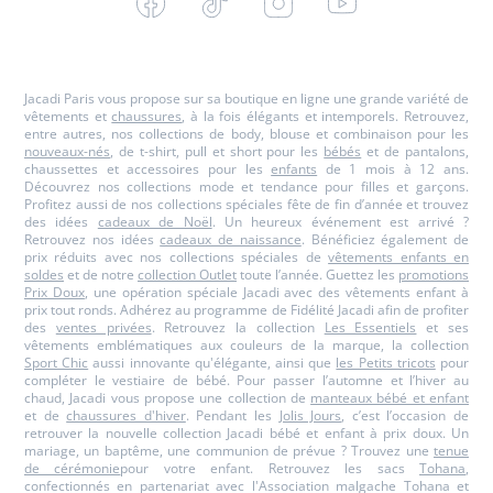
-
-
-
-
Jacadi
Jacadi
Jacadi
Jacadi
Paris
Paris
Paris
Paris
Jacadi Paris vous propose sur sa boutique en ligne une grande variété de
vêtements et
chaussures
, à la fois élégants et intemporels. Retrouvez,
entre autres, nos collections de body, blouse et combinaison pour les
nouveaux-nés
, de t-shirt, pull et short pour les
bébés
et de pantalons,
chaussettes et accessoires pour les
enfants
de 1 mois à 12 ans.
Découvrez nos collections mode et tendance pour filles et garçons.
Profitez aussi de nos collections spéciales fête de fin d’année et trouvez
des idées
cadeaux de Noël
. Un heureux événement est arrivé ?
Retrouvez nos idées
cadeaux de naissance
. Bénéficiez également de
prix réduits avec nos collections spéciales de
vêtements enfants en
soldes
et de notre
collection Outlet
toute l’année. Guettez les
promotions
Prix Doux
, une opération spéciale Jacadi avec des vêtements enfant à
prix tout ronds. Adhérez au programme de Fidélité Jacadi afin de profiter
des
ventes privées
. Retrouvez la collection
Les Essentiels
et ses
vêtements emblématiques aux couleurs de la marque, la collection
Sport Chic
aussi innovante qu'élégante, ainsi que
les Petits tricots
pour
compléter le vestiaire de bébé. Pour passer l’automne et l’hiver au
chaud, Jacadi vous propose une collection de
manteaux bébé et enfant
et de
chaussures d'hiver
. Pendant les
Jolis Jours
, c’est l’occasion de
retrouver la nouvelle collection Jacadi bébé et enfant à prix doux. Un
mariage, un baptême, une communion de prévue ? Trouvez une
tenue
de cérémonie
pour votre enfant. Retrouvez les sacs
Tohana
,
confectionnés en partenariat avec l'Association malgache Tohana et