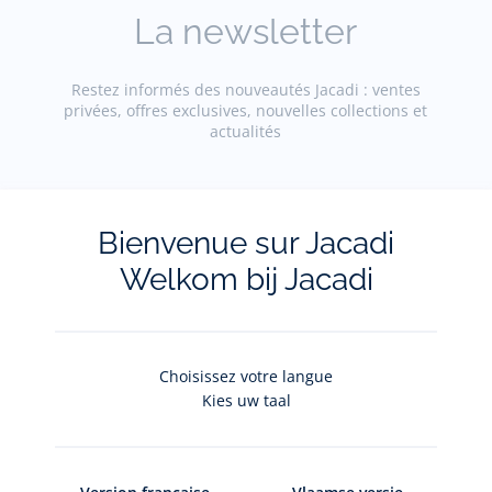
La newsletter
Restez informés des nouveautés Jacadi : ventes
privées, offres exclusives, nouvelles collections et
actualités
Votre adresse courriel
(exemple :
jacquesadit@gmail.com)
Bienvenue sur Jacadi
Welkom bij Jacadi
S'inscrire
Choisissez votre langue
Pour plus d'informations sur vos données personnelles,
cliquez-
Kies uw taal
ici
.