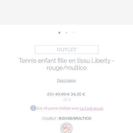
-
-
-
-
-
-
vue
vue
vue
vue
vue
vue
01
02
03
04
05
06
Tennis enfant fille en tissu Liberty -
rouge/multico
Description
dès
49,00 €
34,30 €
-30 %
Soit
34
points fidélité avec
Le Club Jacadi
Couleur :
ROUGE/MULTICO
Couleur