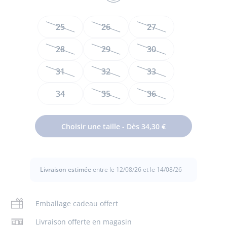
ROUGE/MULTICO
Taille
25
26
27
28
29
30
31
32
33
34
35
36
Les petites filles n'auront plus à faire leurs lacets pour se
rendre à l'école ou au parc grâce à ces tennis en toile.
Choisir une taille - Dès 34,30 €
Dotées d'une bande élastiquée pour un enfilage facile, leur
tissu Liberty s'accordera joliment une blouse assortie et un
short pour une silhouette au charme très français.
Livraison estimée
entre le 12/08/26 et le 14/08/26
- Toile
- Semelle en caoutchouc naturel
- Semelle intérieure amovible
Emballage cadeau offert
- Lavage facile en machine
- Liberty June's Meadow coloration exclusive Jacadi
Livraison offerte en magasin