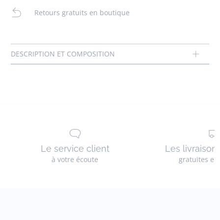
- Fabriquées en Espagne
Retours gratuits en boutique
- Ce modèle chausse normalement
Composition :
Tissu principal: 100% coton
Doublure: 100% coton
Réf : 2029959
Le service client
Les livraison
à votre écoute
gratuites en