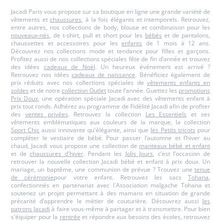
Jacadi Paris vous propose sur sa boutique en ligne une grande variété de
vêtements et
chaussures
, à la fois élégants et intemporels. Retrouvez,
entre autres, nos collections de body, blouse et combinaison pour les
nouveaux-nés
, de t-shirt, pull et short pour les
bébés
et de pantalons,
chaussettes et accessoires pour les
enfants
de 1 mois à 12 ans.
Découvrez nos collections mode et tendance pour filles et garçons.
Profitez aussi de nos collections spéciales fête de fin d’année et trouvez
des idées
cadeaux de Noël
. Un heureux événement est arrivé ?
Retrouvez nos idées
cadeaux de naissance
. Bénéficiez également de
prix réduits avec nos collections spéciales de
vêtements enfants en
soldes
et de notre
collection Outlet
toute l’année. Guettez les
promotions
Prix Doux
, une opération spéciale Jacadi avec des vêtements enfant à
prix tout ronds. Adhérez au programme de Fidélité Jacadi afin de profiter
des
ventes privées
. Retrouvez la collection
Les Essentiels
et ses
vêtements emblématiques aux couleurs de la marque, la collection
Sport Chic
aussi innovante qu'élégante, ainsi que
les Petits tricots
pour
compléter le vestiaire de bébé. Pour passer l’automne et l’hiver au
chaud, Jacadi vous propose une collection de
manteaux bébé et enfant
et de
chaussures d'hiver
. Pendant les
Jolis Jours
, c’est l’occasion de
retrouver la nouvelle collection Jacadi bébé et enfant à prix doux. Un
mariage, un baptême, une communion de prévue ? Trouvez une
tenue
de cérémonie
pour votre enfant. Retrouvez les sacs
Tohana
,
confectionnés en partenariat avec l'Association malgache Tohana et
soutenez un projet permettant à des mamans en situation de grande
précarité d’apprendre le métier de couturière. Découvrez aussi
les
patrons Jacadi
à faire vous-même à partager et à transmettre. Pour bien
s'équiper pour la
rentrée
et répondre aux besoins des écoles, retrouvez