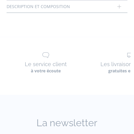
Réf : 2029995
Le service client
Les livraison
à votre écoute
gratuites en
La newsletter