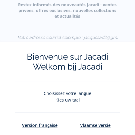
Restez informés des nouveautés Jacadi : ventes
privées, offres exclusives, nouvelles collections
et actualités
Votre adresse courriel
(exemple :
jacquesadit@gmail.com)
Bienvenue sur Jacadi
S'inscrire
Welkom bij Jacadi
Pour plus d'informations sur vos données personnelles,
cliquez-ici
.
Choisissez votre langue
Kies uw taal
Version française
Vlaamse versie