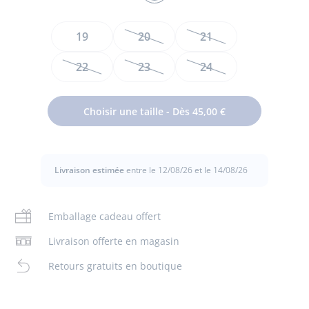
MARINE/BLANC
Taille
19
20
21
22
23
24
Ces élégantes tennis bébé garçon dynamiseront les looks
du quotidien du tout-petit. En cuir lisse et color block pour
Choisir une taille - Dès 45,00 €
une silhouette sport chic, elles s'enfilent facilement grâce à
leur large ouverture par brides velcro. Accordez-les à un
jean et un sweat pour une balade en ville.
Livraison estimée
entre le 12/08/26 et le 14/08/26
- Cuir lisse
- Col et languette moussés
- Brides velcro
- Fabriquées en Espagne
Emballage cadeau offert
- Ce modèle chausse légèrement plus grand que la
pointure habituelle
Livraison offerte en magasin
Composition :
Retours gratuits en boutique
Tissu principal: 90% cuir - 10% polyamide
Doublure: 100% cuir