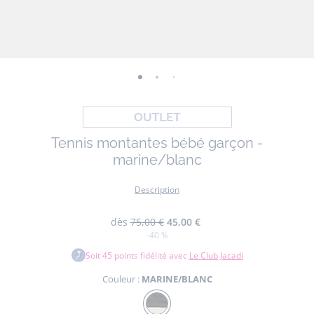
-
-
-
-
-
-
vue
vue
vue
vue
vue
vue
01
02
03
04
05
06
Tennis montantes bébé garçon -
marine/blanc
Description
dès
75,00 €
45,00 €
-40 %
Soit
45
points fidélité avec
Le Club Jacadi
Couleur :
MARINE/BLANC
Couleur