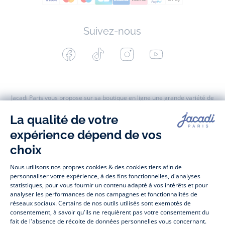
Suivez-nous
Facebook
Tiktok
Instagram
Youtube
-
-
-
-
Jacadi
Jacadi
Jacadi
Jacadi
Paris
Paris
Paris
Paris
Jacadi Paris vous propose sur sa boutique en ligne une grande variété de
vêtements et
chaussures
, à la fois élégants et intemporels. Retrouvez,
entre autres, nos collections de body, blouse et combinaison pour les
nouveaux-nés
, de t-shirt, pull et short pour les
bébés
et de pantalons,
chaussettes et accessoires pour les
enfants
de 1 mois à 12 ans.
Découvrez nos collections mode et tendance pour filles et garçons.
Profitez aussi de nos collections spéciales fête de fin d’année et trouvez
des idées
cadeaux de Noël
. Un heureux événement est arrivé ?
Retrouvez nos idées
cadeaux de naissance
. Bénéficiez également de
prix réduits avec nos collections spéciales de
vêtements enfants en
soldes
et de notre
collection Outlet
toute l’année. Guettez les
promotions
Prix Doux
, une opération spéciale Jacadi avec des vêtements enfant à
prix tout ronds. Adhérez au programme de Fidélité Jacadi afin de profiter
des
ventes privées
. Retrouvez la collection
Les Essentiels
et ses
vêtements emblématiques aux couleurs de la marque, la collection
Sport Chic
aussi innovante qu'élégante, ainsi que
les Petits tricots
pour