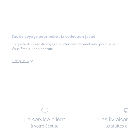
01
02
03
01
02
03
tissu
tissu
Liberty
Lib
Liberty
Liberty
Sac de voyage pour bébé : la collection Jacadi
En quête d’un sac de voyage ou d’un sac de week-end pour bébé ?
Vous êtes au bon endroit.
Lire plus ...
sacs
de
voyage
Le service client
Les livraison
à votre écoute
gratuites en