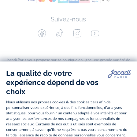
Suivez-nous
Facebook
Tiktok
Instagram
Youtube
-
-
-
-
Jacadi
Jacadi
Jacadi
Jacadi
Paris
Paris
Paris
Paris
Jacadi Paris vous propose sur sa boutique en ligne une grande variété de
vêtements et
chaussures
, à la fois élégants et intemporels. Retrouvez,
entre autres, nos collections de body, blouse et combinaison pour les
nouveaux-nés
, de t-shirt, pull et short pour les
bébés
et de pantalons,
chaussettes et accessoires pour les
enfants
de 1 mois à 12 ans.
Découvrez nos collections mode et tendance pour filles et garçons.
Profitez aussi de nos collections spéciales fête de fin d’année et trouvez
des idées
cadeaux de Noël
. Un heureux événement est arrivé ?
Retrouvez nos idées
cadeaux de naissance
. Bénéficiez également de
prix réduits avec nos collections spéciales de
vêtements enfants en
soldes
et de notre
collection Outlet
toute l’année. Guettez les
promotions
Prix Doux
, une opération spéciale Jacadi avec des vêtements enfant à
prix tout ronds. Adhérez au programme de Fidélité Jacadi afin de profiter
des
ventes privées
. Retrouvez la collection
Les Essentiels
et ses
vêtements emblématiques aux couleurs de la marque, la collection
Sport Chic
aussi innovante qu'élégante, ainsi que
les Petits tricots
pour