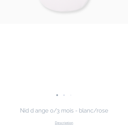
-
-
-
vue
vue
vue
Nid d ange 0/3 mois - blanc/rose
01
02
03
Description