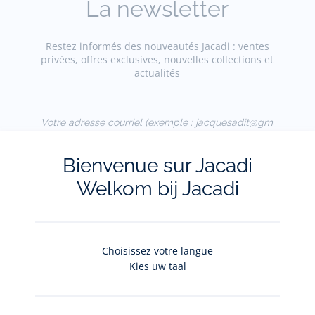
La newsletter
Restez informés des nouveautés Jacadi : ventes
privées, offres exclusives, nouvelles collections et
actualités
Votre adresse courriel
(exemple :
jacquesadit@gmail.com)
Bienvenue sur Jacadi
S'inscrire
Welkom bij Jacadi
Pour plus d'informations sur vos données personnelles,
cliquez-
ici
.
Choisissez votre langue
Kies uw taal