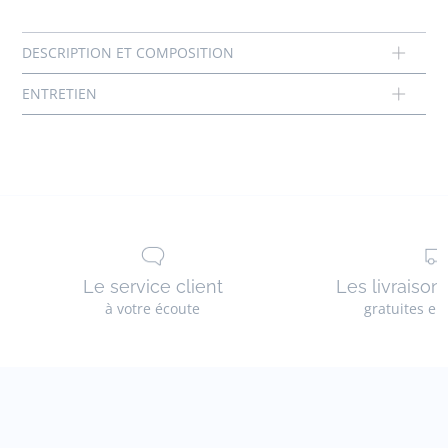
Chlore interdit
Le service client
Les livraison
à votre écoute
gratuites en