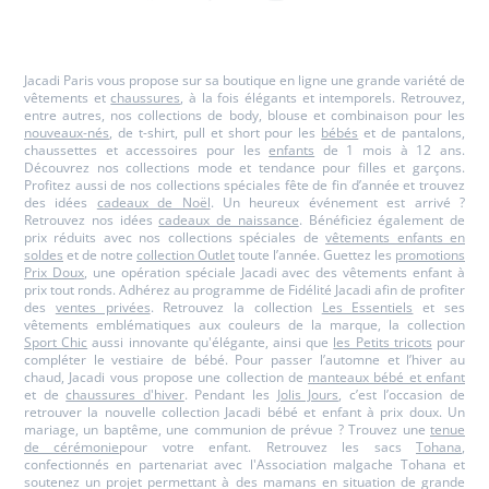
-
-
-
-
Jacadi
Jacadi
Jacadi
Jacadi
Paris
Paris
Paris
Paris
Jacadi Paris vous propose sur sa boutique en ligne une grande variété de
vêtements et
chaussures
, à la fois élégants et intemporels. Retrouvez,
entre autres, nos collections de body, blouse et combinaison pour les
nouveaux-nés
, de t-shirt, pull et short pour les
bébés
et de pantalons,
chaussettes et accessoires pour les
enfants
de 1 mois à 12 ans.
Découvrez nos collections mode et tendance pour filles et garçons.
Profitez aussi de nos collections spéciales fête de fin d’année et trouvez
des idées
cadeaux de Noël
. Un heureux événement est arrivé ?
Retrouvez nos idées
cadeaux de naissance
. Bénéficiez également de
prix réduits avec nos collections spéciales de
vêtements enfants en
soldes
et de notre
collection Outlet
toute l’année. Guettez les
promotions
Prix Doux
, une opération spéciale Jacadi avec des vêtements enfant à
prix tout ronds. Adhérez au programme de Fidélité Jacadi afin de profiter
des
ventes privées
. Retrouvez la collection
Les Essentiels
et ses
vêtements emblématiques aux couleurs de la marque, la collection
Sport Chic
aussi innovante qu'élégante, ainsi que
les Petits tricots
pour
compléter le vestiaire de bébé. Pour passer l’automne et l’hiver au
chaud, Jacadi vous propose une collection de
manteaux bébé et enfant
et de
chaussures d'hiver
. Pendant les
Jolis Jours
, c’est l’occasion de
retrouver la nouvelle collection Jacadi bébé et enfant à prix doux. Un
mariage, un baptême, une communion de prévue ? Trouvez une
tenue
de cérémonie
pour votre enfant. Retrouvez les sacs
Tohana
,
confectionnés en partenariat avec l'Association malgache Tohana et
soutenez un projet permettant à des mamans en situation de grande