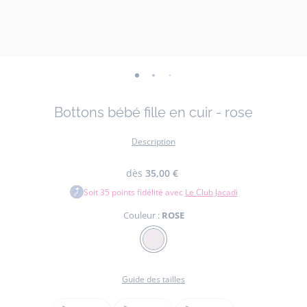
-
-
-
vue
vue
vue
Bottons bébé fille en cuir - rose
01
02
03
Description
dès
35,00 €
Soit
35
points fidélité avec
Le Club Jacadi
Couleur :
ROSE
Couleur
ROSE
Guide des tailles
Taille