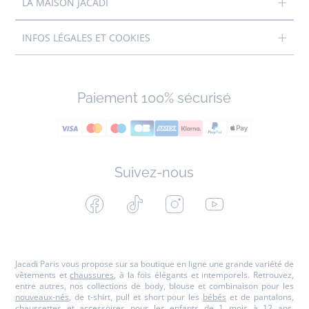
LA MAISON JACADI
INFOS LÉGALES ET COOKIES
Paiement 100% sécurisé
Suivez-nous
Facebook
Tiktok
Instagram
Youtube
-
-
-
-
Jacadi
Jacadi
Jacadi
Jacadi
Paris
Paris
Paris
Paris
Jacadi Paris vous propose sur sa boutique en ligne une grande variété de
vêtements et
chaussures
, à la fois élégants et intemporels. Retrouvez,
entre autres, nos collections de body, blouse et combinaison pour les
nouveaux-nés
, de t-shirt, pull et short pour les
bébés
et de pantalons,
chaussettes et accessoires pour les
enfants
de 1 mois à 12 ans.