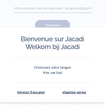
Votre adresse courriel
(exemple :
jacquesadit@gmail.com)
S'inscrire
Bienvenue sur Jacadi
Welkom bij Jacadi
Pour plus d'informations sur vos données personnelles,
cliquez-
ici
.
Choisissez votre langue
Kies uw taal
Version française
Vlaamse versie