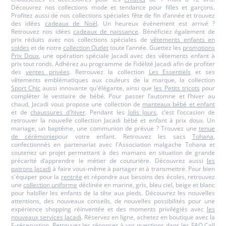
Découvrez nos collections mode et tendance pour filles et garçons.
Profitez aussi de nos collections spéciales fête de fin d’année et trouvez
des idées
cadeaux de Noël
. Un heureux événement est arrivé ?
Retrouvez nos idées
cadeaux de naissance
. Bénéficiez également de
prix réduits avec nos collections spéciales de
vêtements enfants en
soldes
et de notre
collection Outlet
toute l’année. Guettez les
promotions
Prix Doux
, une opération spéciale Jacadi avec des vêtements enfant à
prix tout ronds. Adhérez au programme de Fidélité Jacadi afin de profiter
des
ventes privées
. Retrouvez la collection
Les Essentiels
et ses
vêtements emblématiques aux couleurs de la marque, la collection
Sport Chic
aussi innovante qu'élégante, ainsi que
les Petits tricots
pour
compléter le vestiaire de bébé. Pour passer l’automne et l’hiver au
chaud, Jacadi vous propose une collection de
manteaux bébé et enfant
et de
chaussures d'hiver
. Pendant les
Jolis Jours
, c’est l’occasion de
retrouver la nouvelle collection Jacadi bébé et enfant à prix doux. Un
mariage, un baptême, une communion de prévue ? Trouvez une
tenue
de cérémonie
pour votre enfant. Retrouvez les sacs
Tohana
,
confectionnés en partenariat avec l'Association malgache Tohana et
soutenez un projet permettant à des mamans en situation de grande
précarité d’apprendre le métier de couturière. Découvrez aussi
les
patrons Jacadi
à faire vous-même à partager et à transmettre. Pour bien
s'équiper pour la
rentrée
et répondre aux besoins des écoles, retrouvez
une
collection uniforme
déclinée en marine, gris, bleu ciel, beige et blanc
pour habiller les enfants de la tête aux pieds. Découvrez les nouvelles
attentions, des nouveaux conseils, de nouvelles possibilités pour une
expérience shopping réinventée et des moments privilégiés avec
les
nouveaux services Jacadi
. Réservez en ligne, achetez en boutique avec la
E-réservation
. Retrouvez les réponses à vos questions dans les
FAQ Call