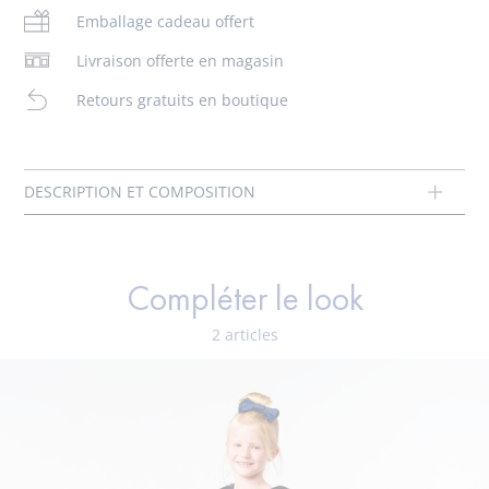
- Passepoil en gros-grain
Emballage cadeau offert
- Fermeture par bride velcro ajustable
- Fabriquées en Espagne
Livraison offerte en magasin
- Ce modèle chausse normalement
Composition :
Retours gratuits en boutique
Tissu principal: 100% acetate
Doublure: 100% cuir
Réf : 2024301
Compléter le look
2 articles