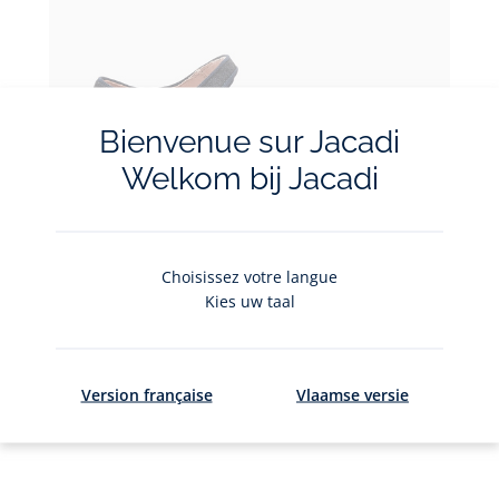
Bienvenue sur Jacadi
Welkom bij Jacadi
Choisissez votre langue
Ajouter
Kies uw taal
au
panier
Charles IX enfant fille pailletées
dès
75,00 €
Charles
IX
Version française
Vlaamse versie
enfant
fille
pailletées