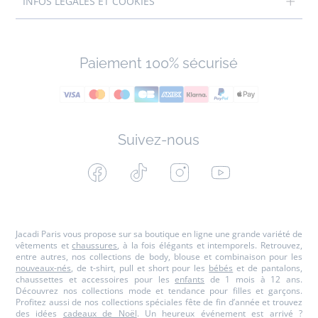
INFOS LÉGALES ET COOKIES
Paiement 100% sécurisé
Suivez-nous
Facebook
Tiktok
Instagram
Youtube
-
-
-
-
Jacadi
Jacadi
Jacadi
Jacadi
Paris
Paris
Paris
Paris
Jacadi Paris vous propose sur sa boutique en ligne une grande variété de
vêtements et
chaussures
, à la fois élégants et intemporels. Retrouvez,
entre autres, nos collections de body, blouse et combinaison pour les
nouveaux-nés
, de t-shirt, pull et short pour les
bébés
et de pantalons,
chaussettes et accessoires pour les
enfants
de 1 mois à 12 ans.
Découvrez nos collections mode et tendance pour filles et garçons.
Profitez aussi de nos collections spéciales fête de fin d’année et trouvez
des idées
cadeaux de Noël
. Un heureux événement est arrivé ?