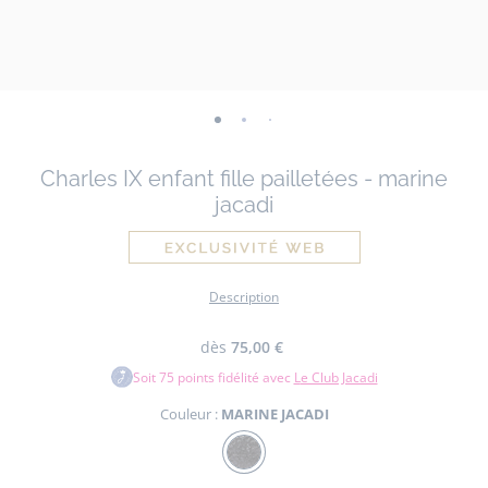
-
-
-
-
-
-
vue
vue
vue
vue
vue
vue
Charles IX enfant fille pailletées - marine
01
02
03
04
05
06
jacadi
Description
dès
75,00 €
Soit
75
points fidélité avec
Le Club Jacadi
Couleur :
MARINE JACADI
Couleur
MARINE