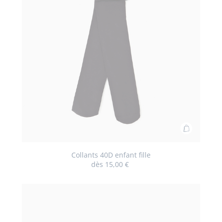
Ajouter
au
panier
Collants 40D enfant fille
dès
15,00 €
Collants
40D
enfant
fille