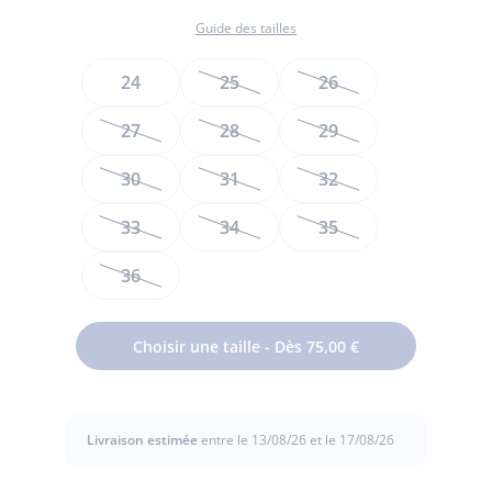
JACADI
Guide des tailles
Taille
24
25
26
27
28
29
30
31
32
33
34
35
36
Choisir une taille - Dès 75,00 €
Elégantes et délicatement pailletées, ces irrésistibles
Charles IX enfant fille scintilleront à chacun de ses pas. À
marier avec une robe en velours et de jolis collants pour les
fêtes de fin d'année ou avec un jupe plissée pour l'école,
Livraison estimée
entre le 13/08/26 et le 17/08/26
votre fille va les adorer.