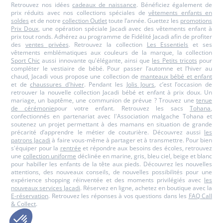
Retrouvez nos idées
cadeaux de naissance
. Bénéficiez également de
prix réduits avec nos collections spéciales de
vêtements enfants en
soldes
et de notre
collection Outlet
toute l’année. Guettez les
promotions
Prix Doux
, une opération spéciale Jacadi avec des vêtements enfant à
prix tout ronds. Adhérez au programme de Fidélité Jacadi afin de profiter
des
ventes privées
. Retrouvez la collection
Les Essentiels
et ses
vêtements emblématiques aux couleurs de la marque, la collection
Sport Chic
aussi innovante qu'élégante, ainsi que
les Petits tricots
pour
compléter le vestiaire de bébé. Pour passer l’automne et l’hiver au
chaud, Jacadi vous propose une collection de
manteaux bébé et enfant
et de
chaussures d'hiver
. Pendant les
Jolis Jours
, c’est l’occasion de
retrouver la nouvelle collection Jacadi bébé et enfant à prix doux. Un
mariage, un baptême, une communion de prévue ? Trouvez une
tenue
de cérémonie
pour votre enfant. Retrouvez les sacs
Tohana
,
confectionnés en partenariat avec l'Association malgache Tohana et
soutenez un projet permettant à des mamans en situation de grande
précarité d’apprendre le métier de couturière. Découvrez aussi
les
patrons Jacadi
à faire vous-même à partager et à transmettre. Pour bien
s'équiper pour la
rentrée
et répondre aux besoins des écoles, retrouvez
une
collection uniforme
déclinée en marine, gris, bleu ciel, beige et blanc
pour habiller les enfants de la tête aux pieds. Découvrez les nouvelles
attentions, des nouveaux conseils, de nouvelles possibilités pour une
expérience shopping réinventée et des moments privilégiés avec
les
nouveaux services Jacadi
. Réservez en ligne, achetez en boutique avec la
E-réservation
. Retrouvez les réponses à vos questions dans les
FAQ Call
& Collect
.