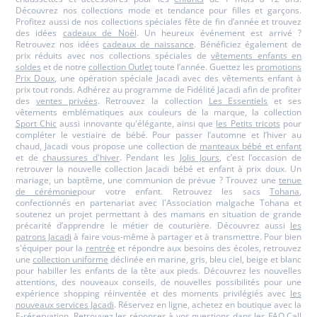
Découvrez nos collections mode et tendance pour filles et garçons.
Profitez aussi de nos collections spéciales fête de fin d’année et trouvez
des idées
cadeaux de Noël
. Un heureux événement est arrivé ?
Retrouvez nos idées
cadeaux de naissance
. Bénéficiez également de
prix réduits avec nos collections spéciales de
vêtements enfants en
soldes
et de notre
collection Outlet
toute l’année. Guettez les
promotions
Prix Doux
, une opération spéciale Jacadi avec des vêtements enfant à
prix tout ronds. Adhérez au programme de Fidélité Jacadi afin de profiter
des
ventes privées
. Retrouvez la collection
Les Essentiels
et ses
vêtements emblématiques aux couleurs de la marque, la collection
Sport Chic
aussi innovante qu'élégante, ainsi que
les Petits tricots
pour
compléter le vestiaire de bébé. Pour passer l’automne et l’hiver au
chaud, Jacadi vous propose une collection de
manteaux bébé et enfant
et de
chaussures d'hiver
. Pendant les
Jolis Jours
, c’est l’occasion de
retrouver la nouvelle collection Jacadi bébé et enfant à prix doux. Un
mariage, un baptême, une communion de prévue ? Trouvez une
tenue
de cérémonie
pour votre enfant. Retrouvez les sacs
Tohana
,
confectionnés en partenariat avec l'Association malgache Tohana et
soutenez un projet permettant à des mamans en situation de grande
précarité d’apprendre le métier de couturière. Découvrez aussi
les
patrons Jacadi
à faire vous-même à partager et à transmettre. Pour bien
s'équiper pour la
rentrée
et répondre aux besoins des écoles, retrouvez
une
collection uniforme
déclinée en marine, gris, bleu ciel, beige et blanc
pour habiller les enfants de la tête aux pieds. Découvrez les nouvelles
attentions, des nouveaux conseils, de nouvelles possibilités pour une
expérience shopping réinventée et des moments privilégiés avec
les
nouveaux services Jacadi
. Réservez en ligne, achetez en boutique avec la
E-réservation
. Retrouvez les réponses à vos questions dans les
FAQ Call