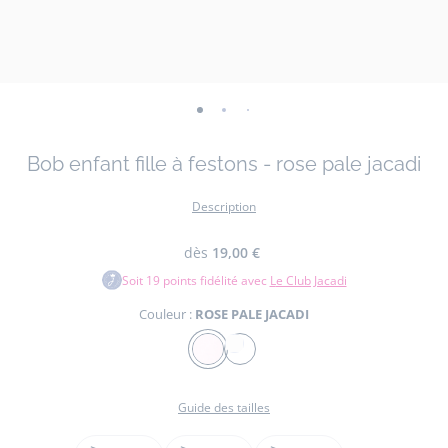
-
-
-
vue
vue
vue
Bob enfant fille à festons - rose pale jacadi
01
02
03
Description
dès
19,00 €
Soit
19
points fidélité avec
Le Club Jacadi
Couleur :
ROSE PALE JACADI
Couleur
BLANC
ROSE
JACADI
PALE
Guide des tailles
JACADI
Taille