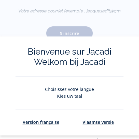
Votre adresse courriel
(exemple :
jacquesadit@gmail.com)
S'inscrire
Bienvenue sur Jacadi
Welkom bij Jacadi
Pour plus d'informations sur vos données personnelles,
cliquez-
ici
.
Choisissez votre langue
Kies uw taal
Version française
Vlaamse versie