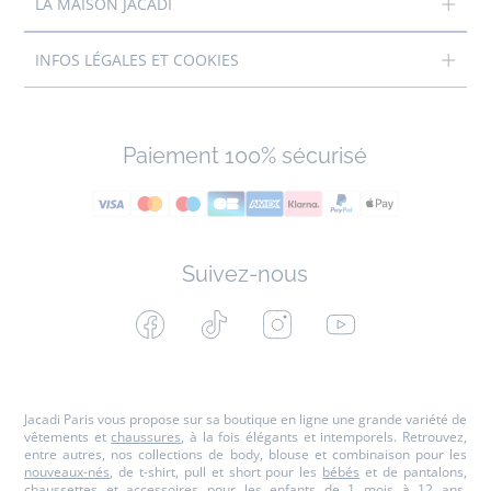
LA MAISON JACADI
INFOS LÉGALES ET COOKIES
Paiement 100% sécurisé
Suivez-nous
Facebook
Tiktok
Instagram
Youtube
-
-
-
-
Jacadi
Jacadi
Jacadi
Jacadi
Paris
Paris
Paris
Paris
Jacadi Paris vous propose sur sa boutique en ligne une grande variété de
vêtements et
chaussures
, à la fois élégants et intemporels. Retrouvez,
entre autres, nos collections de body, blouse et combinaison pour les
nouveaux-nés
, de t-shirt, pull et short pour les
bébés
et de pantalons,
chaussettes et accessoires pour les
enfants
de 1 mois à 12 ans.