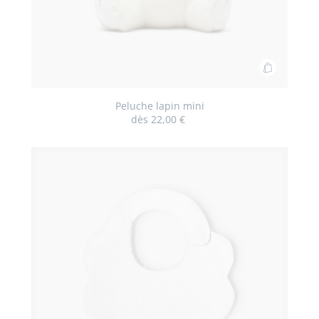
Ajouter
au
panier
Peluche lapin mini
dès
22,00 €
Peluche
lapin
mini