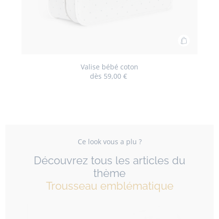
Ajouter
au
panier
Valise bébé coton
dès
59,00 €
Valise
bébé
coton
Ce look vous a plu ?
Découvrez tous les articles du
thème
Trousseau emblématique