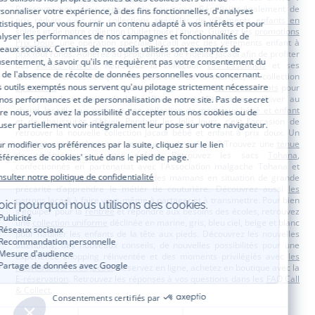
Retrouvez nos idées
cadeaux de naissance
. Bénéficiez également de
prix réduits avec nos collections spéciales de
vêtements enfants en
soldes
et de notre
collection Outlet
toute l’année. Guettez les
promotions
Prix Doux
, une opération spéciale Jacadi avec des vêtements enfant à
prix tout ronds. Adhérez au programme de Fidélité Jacadi afin de profiter
des
ventes privées
. Retrouvez la collection
Les Essentiels
et ses
vêtements emblématiques aux couleurs de la marque, la collection
Sport Chic
aussi innovante qu'élégante, ainsi que
les Petits tricots
pour
compléter le vestiaire de bébé. Pour passer l’automne et l’hiver au
chaud, Jacadi vous propose une collection de
manteaux bébé et enfant
et de
chaussures d'hiver
. Pendant les
Jolis Jours
, c’est l’occasion de
retrouver la nouvelle collection Jacadi bébé et enfant à prix doux. Un
mariage, un baptême, une communion de prévue ? Trouvez une
tenue
de cérémonie
pour votre enfant. Retrouvez les sacs
Tohana
,
confectionnés en partenariat avec l'Association malgache Tohana et
soutenez un projet permettant à des mamans en situation de grande
précarité d’apprendre le métier de couturière. Découvrez aussi
les
patrons Jacadi
à faire vous-même à partager et à transmettre. Pour bien
s'équiper pour la
rentrée
et répondre aux besoins des écoles, retrouvez
une
collection uniforme
déclinée en marine, gris, bleu ciel, beige et blanc
pour habiller les enfants de la tête aux pieds. Découvrez les nouvelles
attentions, des nouveaux conseils, de nouvelles possibilités pour une
expérience shopping réinventée et des moments privilégiés avec
les
nouveaux services Jacadi
. Réservez en ligne, achetez en boutique avec la
E-réservation
. Retrouvez les réponses à vos questions dans les
FAQ Call
& Collect
.