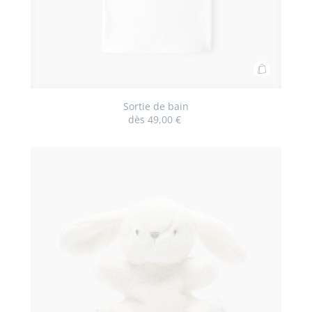
Ajouter
au
panier
Sortie de bain
dès
49,00 €
Sortie
de
bain