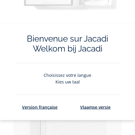
Ajouter
au
Bienvenue sur Jacadi
panier
Eau de senteur bébé 100 ml
Welkom bij Jacadi
dès
59,00 €
Eau
de
senteur
bébé
Choisissez votre langue
100
Kies uw taal
ml
Version française
Vlaamse versie