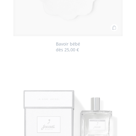
Ajouter
au
panier
Bavoir bébé
dès
25,00 €
Bavoir
bébé