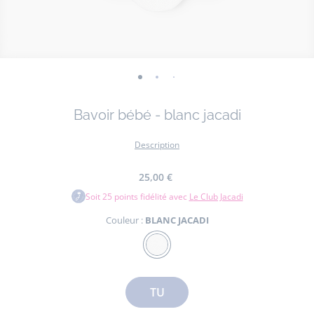
-
-
-
-
vue
vue
vue
vue
Bavoir bébé - blanc jacadi
01
02
03
04
Description
25,00 €
Soit
25
points fidélité avec
Le Club Jacadi
Couleur :
BLANC JACADI
Couleur
BLANC
JACADI
Taille
TU