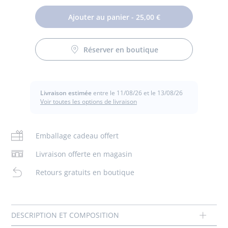
Ajouter au panier - 25,00 €
Ce bavoir en coton protégera avec élégance les tenues de
Réserver en boutique
bébé. En piqué de coton, il est brodé à la main. Facile à
Entretien :
attacher grâce à son bouton pression, cet indispensable du
quotidien est à glisser aussi dans le sac à langer pour
prendre le goûter au parc.
Pas de pressing
Livraison estimée
entre le 11/08/26 et le 13/08/26
Voir toutes les options de livraison
- 100% coton
Lavage à 40 °
- Broderie à la main
- Dimensions : 23 x 21 cm
Emballage cadeau offert
Repassage moyen
Composition :
Livraison offerte en magasin
Tissu principal: 100% coton
Sèche-linge
Retours gratuits en boutique
Réf : 2023002
Chlore interdit
Thème :
Trousseau emblématique