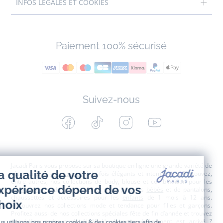
INFOS LÉGALES ET COOKIES
Paiement 100% sécurisé
Suivez-nous
Facebook
Tiktok
Instagram
Youtube
-
-
-
-
Jacadi
Jacadi
Jacadi
Jacadi
Paris
Paris
Paris
Paris
Jacadi Paris vous propose sur sa boutique en ligne une grande variété de
vêtements et
chaussures
, à la fois élégants et intemporels. Retrouvez,
entre autres, nos collections de body, blouse et combinaison pour les
nouveaux-nés
, de t-shirt, pull et short pour les
bébés
et de pantalons,
chaussettes et accessoires pour les
enfants
de 1 mois à 12 ans.
Découvrez nos collections mode et tendance pour filles et garçons.
Profitez aussi de nos collections spéciales fête de fin d’année et trouvez
des idées
cadeaux de Noël
. Un heureux événement est arrivé ?