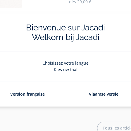
dès
29,00 €
Bienvenue sur Jacadi
Welkom bij Jacadi
-
-
-
-
-
-
-
vue
vue
vue
vue
vue
vue
vue
01
02
03
04
05
06
07
Choisissez votre langue
Kies uw taal
Ce look vou
Découvrez tous les
Version française
Vlaamse versie
Trousseau 
Tous les artic