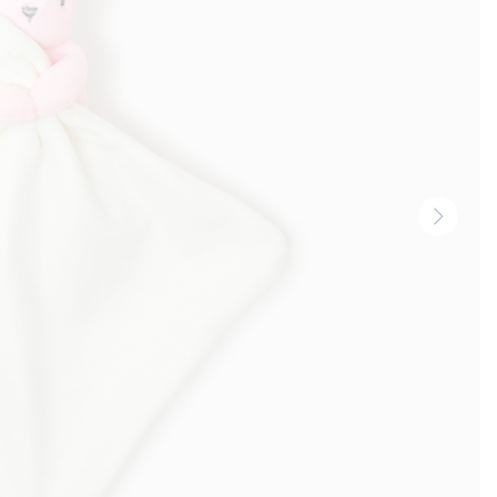
Volgen
thumbn
-
Produi