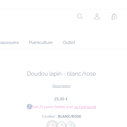
Réf : 2021019
Rechercher
Mon
Panie
Thème :
Trousseau intemporel
compte
(non
connecté)
haussures
Puériculture
Outlet
Doudou lapin - blanc/rose
Description
25,00 €
Soit
25
points fidélité avec
Le Club Jacadi
Couleur :
BLANC/ROSE
Couleur