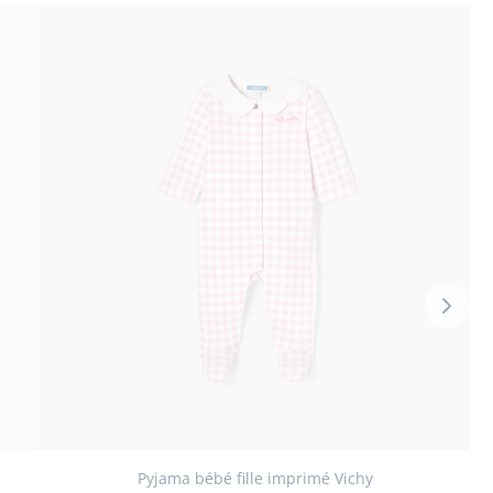
Volg
thum
-
Produ
du
look
Pyjama bébé fille imprimé Vichy