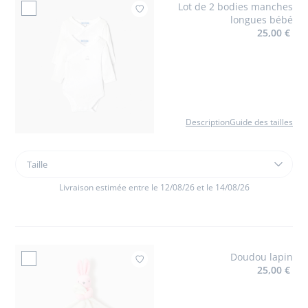
Lot de 2 bodies manches
Ajouter à mes fav
longues bébé
25,00 €
Description
Guide des tailles
Taille
Taille
Lot
de
Livraison estimée entre le 12/08/26 et le 14/08/26
2
bodies
manches
longues
Doudou lapin
bébé
Ajouter à mes favoris : Doudou
25,00 €