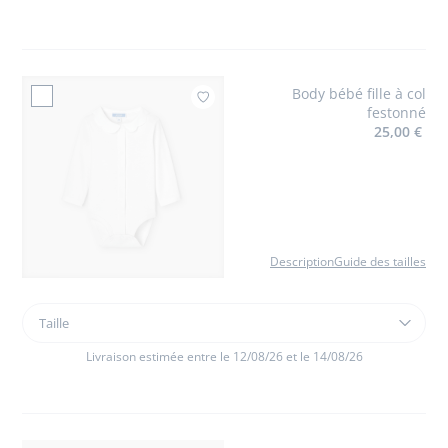
fille
imprimé
Vichy
Body bébé fille à col
Ajouter à mes favoris
festonné
25,00 €
Description
Guide des tailles
Taille
Taille
Body
bébé
Livraison estimée entre le 12/08/26 et le 14/08/26
fille
à
col
festonné