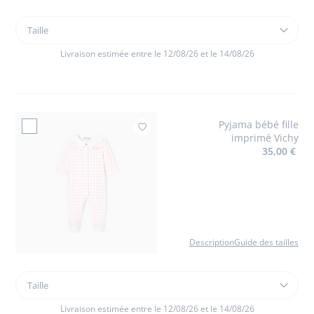
Taille
Taille
Pyjama
bébé
Livraison estimée entre le 12/08/26 et le 14/08/26
fille
en
velours
bouclette
Pyjama bébé fille
Ajouter à mes favor
imprimé Vichy
35,00 €
Description
Guide des tailles
Taille
Taille
Pyjama
bébé
Livraison estimée entre le 12/08/26 et le 14/08/26