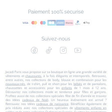
Paiement 100% sécurisé
Suivez-nous
Facebook
Tiktok
Instagram
Youtube
-
-
-
-
Jacadi
Jacadi
Jacadi
Jacadi
Paris
Paris
Paris
Paris
Jacadi Paris vous propose sur sa boutique en ligne une grande variété de
vêtements et
chaussures
, à la fois élégants et intemporels. Retrouvez,
entre autres, nos collections de body, blouse et combinaison pour les
nouveaux-nés
, de t-shirt, pull et short pour les
bébés
et de pantalons,
chaussettes et accessoires pour les
enfants
de 1 mois à 12 ans.
Découvrez nos collections mode et tendance pour filles et garçons.
Profitez aussi de nos collections spéciales fête de fin d’année et trouvez
des idées
cadeaux de Noël
. Un heureux événement est arrivé ?
Retrouvez nos idées
cadeaux de naissance
. Bénéficiez également de
prix réduits avec nos collections spéciales de
vêtements enfants en
soldes
et de notre
collection Outlet
toute l’année. Guettez les
promotions