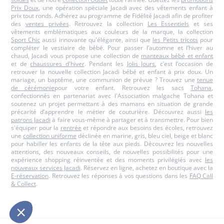
Prix Doux
, une opération spéciale Jacadi avec des vêtements enfant à
prix tout ronds. Adhérez au programme de Fidélité Jacadi afin de profiter
des
ventes privées
. Retrouvez la collection
Les Essentiels
et ses
vêtements emblématiques aux couleurs de la marque, la collection
Sport Chic
aussi innovante qu'élégante, ainsi que
les Petits tricots
pour
compléter le vestiaire de bébé. Pour passer l’automne et l’hiver au
chaud, Jacadi vous propose une collection de
manteaux bébé et enfant
et de
chaussures d'hiver
. Pendant les
Jolis Jours
, c’est l’occasion de
retrouver la nouvelle collection Jacadi bébé et enfant à prix doux. Un
mariage, un baptême, une communion de prévue ? Trouvez une
tenue
de cérémonie
pour votre enfant. Retrouvez les sacs
Tohana
,
confectionnés en partenariat avec l'Association malgache Tohana et
soutenez un projet permettant à des mamans en situation de grande
précarité d’apprendre le métier de couturière. Découvrez aussi
les
patrons Jacadi
à faire vous-même à partager et à transmettre. Pour bien
s'équiper pour la
rentrée
et répondre aux besoins des écoles, retrouvez
une
collection uniforme
déclinée en marine, gris, bleu ciel, beige et blanc
pour habiller les enfants de la tête aux pieds. Découvrez les nouvelles
attentions, des nouveaux conseils, de nouvelles possibilités pour une
expérience shopping réinventée et des moments privilégiés avec
les
nouveaux services Jacadi
. Réservez en ligne, achetez en boutique avec la
E-réservation
. Retrouvez les réponses à vos questions dans les
FAQ Call
& Collect
.