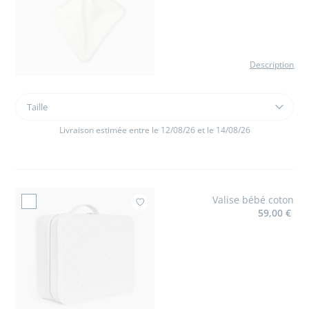
Description
Taille
Taille
Doudou
lapin
Livraison estimée entre le 12/08/26 et le 14/08/26
Valise bébé coton
Ajouter à mes favoris : Va
59,00 €