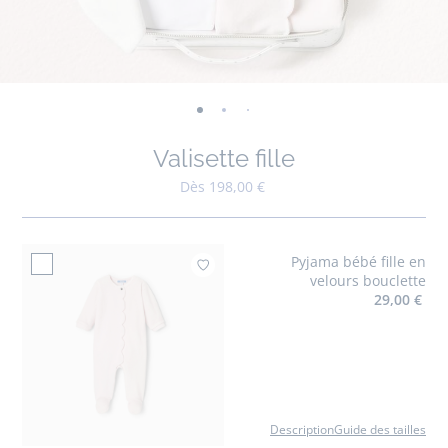
-
-
-
-
-
-
-
-
-
-
-
vue
vue
vue
vue
vue
vue
vue
vue
vue
vue
v
Valisette fille
01
02
03
04
05
06
07
08
09
010
0
Dès 198,00 €
Pyjama bébé fille en
Ajouter à mes favo
velours bouclette
29,00 €
Description
Guide des tailles