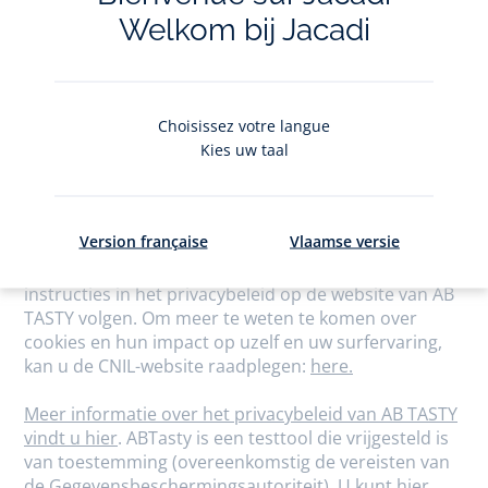
voeren we tijdens uw bezoeken aan onze website
Welkom bij Jacadi
zogenaamde A/B-tests uit met behulp van de
oplossingen van AB TASTY.
AB TASTY verzamelt statistische bezoekersgegevens.
Die gegevens zijn verbindingsgegevens, die
bijvoorbeeld te maken hebben met de gebruikte
Choisissez votre langue
browser, het aantal bekeken pagina's, het aantal
Kies uw taal
bezoeken, de manier waarop een bezoeker op de
website surft, de tijd die hij op een website of pagina
doorbrengt, het vullen van het winkelmandje of het
Version française
Vlaamse versie
niet-afronden van een aankoop, enz.
Indien u niet wilt deelnemen aan die tests kunt u de
instructies in het privacybeleid op de website van AB
TASTY volgen. Om meer te weten te komen over
cookies en hun impact op uzelf en uw surfervaring,
kan u de CNIL-website raadplegen:
here.
Meer informatie over het privacybeleid van AB TASTY
vindt u
hier
. ABTasty is een testtool die vrijgesteld is
van toestemming (overeenkomstig de vereisten van
de Gegevensbeschermingsautoriteit). U kunt hier