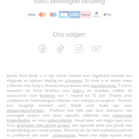
100% beveiligde betaling
Ons volgen
Facebook
Tiktok
Instagram
Youtube
-
-
-
-
Jacadi
Jacadi
Jacadi
Jacadi
Paris
Paris
Paris
Paris
Jacadi Paris biedt u in zijn online boetiek een uitgebreid aanbod aan
elegante en tijdloze kleding en
schoenen
. Zo vindt u er onder meer
collecties met body's, blouses en jumpsuits voor
pasgeborenen
, T-shirts,
sweaters en korte broeken voor
baby's
en broeken, sokken en
accessoires voor
kinderen
van 1 maand tot 12 jaar. Ontdek onze
modieuze en hedendaagse collecties voor meisjes en jongens. Komt er
een heugelijk moment aan? Bekijk onze leuke tips voor
geboortegeschenken
. Profiteer het hele jaar door eveneens van
verlaagde prijzen met onze speciale collecties met
afgeprijsde
kinderkleding
en onze
outletcollectie
. Houd zeker een oogje open voor
onze
promoties met zachte prijzen
, een speciale actie van Jacadi met
kinderkleding aan ronde prijzen. Word lid van de Getrouwheid Jacadi om
te profiteren van onze
privéverkoop
. Neem een kijkje tussen onze