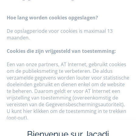
Hoe lang worden cookies opgeslagen?
De opslagperiode voor cookies is maximaal 13
maanden.
Cookies die zijn vrijgesteld van toestemming:
Een van onze partners, AT Internet, gebruikt cookies
om de publieksmeting te verbeteren. De aldus
verzamelde gegevens worden louter voor statistische
doeleinden gebruikt en dienen enkel om de website
te beheren. Daarom geldt er voor AT Internet een
vrijstelling van toestemming (overeenkomstig de
vereisten van de Gegevensbeschermingsautoriteit).
U kunt hier klikken om de toestemming in te trekken
(opt-out).
AB TASTY:
Om u nog beter van dienst te kunnen zijn,
Bienvenue sur Jacadi