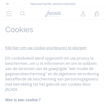
Alles met 50% op deze zomer*
Nieuwe herfst-wintercollectie!
Pauzeer
Denimcollectie voor chique looks
scrollende
Gratis levering aan huis vanaf €90*
Startpagina
Rechercher
jacadi.page.
Wink
Alles met 50% op deze zomer*
berichten
van
Nieuwe herfst-wintercollectie!
Menu
Jacadi
Cookies
Klik hier om uw cookie-voorkeuren te wijzigen
Dit cookiebeleid werd opgesteld om uw privacy te
beschermen, om u te informeren en om te voldoen
aan de vereisten van de gewijzigde "wet inzake de
gegevensbescherming" en de algemene verordening
betreffende de bescherming van persoonsgegevens
met betrekking tot het gebruik van cookies door
JACADI.
Wat is een cookie ?