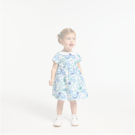
Volgende
weergave
-
Feestelijk
jurkje
baby
meisje