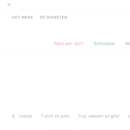
Pauzeer
scrollende
HET MERK
DE DIENSTEN
berichten
Alles aan -50%
Schooljaar
N
Sla
Sla
de
de
navigatie
navigatie
tussen
tussen
categorieën
categorieën
over
over
Body
Bloesje
T-shirt en polo
Trui, sweater en gilet
Sla
Sla
Catégorie
de
de
précédente