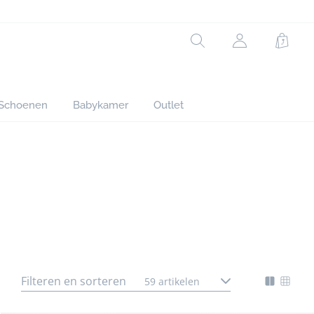
Rechercher
jacadi.page.h
Winke
Schoenen
Babykamer
Outlet
ipakje
Filteren en sorteren
Accessoires
Badpak
Schoenen
Looks
59 artikelen
gorie
Mode
Chan
nte
d'affich
l'affi