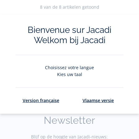
Reserveren in de winkel
8
van de 8 artikelen getoond
Bienvenue sur Jacadi
Welkom bij Jacadi
Klantendienst
Contacten kl
Choisissez votre langue
luistert naar u
gratis in
Kies uw taal
Version française
Vlaamse versie
Newsletter
Blijf op de hoogte van Jacadi-nieuws: