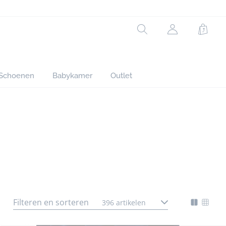
Rechercher
jacadi.page.h
Winke
Schoenen
Babykamer
Outlet
Filteren en sorteren
396 artikelen
Mode
Chan
d'affich
l'affi