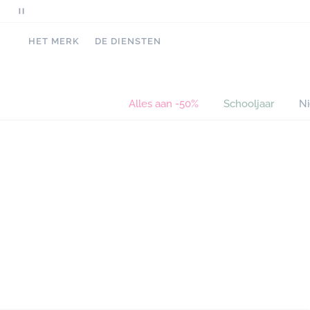
Pauzeer
scrollende
HET MERK
DE DIENSTEN
berichten
Alles aan -50%
Schooljaar
N