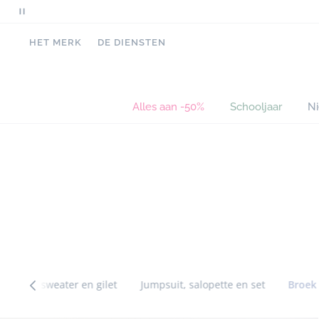
Pauzeer
scrollende
HET MERK
DE DIENSTEN
berichten
Alles aan -50%
Schooljaar
N
Sla
Sla
de
de
navigatie
navigatie
tussen
tussen
categorieën
categorieën
over
over
Trui, sweater en gilet
Jumpsuit, salopette en set
Broek 
Sla
Sla
Catégorie
de
de
précédente