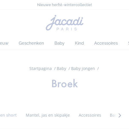
Nieuwe herfst-wintercollectie!
Denimcollectie voor chique looks
Gratis levering aan huis vanaf €90*
Alles met 50% op deze zomer*
Startpagina
Nieuwe herfst-wintercollectie!
van
Jacadi
ieuw
Geschenken
Baby
Kind
Accessoires
Startpagina
Baby
Baby jongen
Broek
en short
Mantel, jas en skipakje
Accessoires
Badpak
Caté
suiva