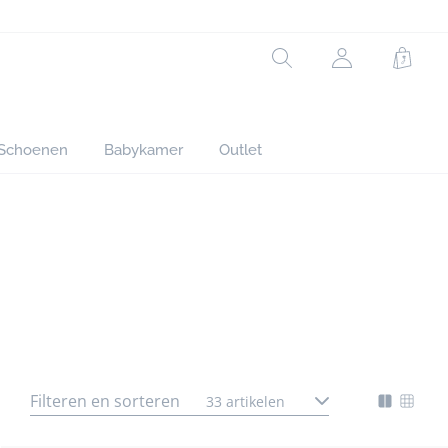
Rechercher
jacadi.page.h
Winke
Schoenen
Babykamer
Outlet
Schoenen
Filteren en sorteren
Looks
33 artikelen
gorie
Mode
Chan
nte
d'affich
l'affi