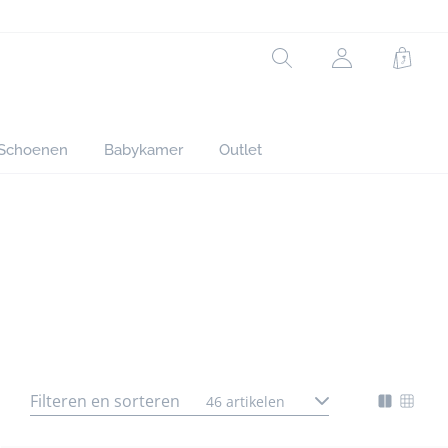
Rechercher
jacadi.page.h
Winke
Schoenen
Babykamer
Outlet
ndere accessoires
Filteren en sorteren
Badpakken
46 artikelen
gorie
Mode
Chan
nte
d'affich
l'affi