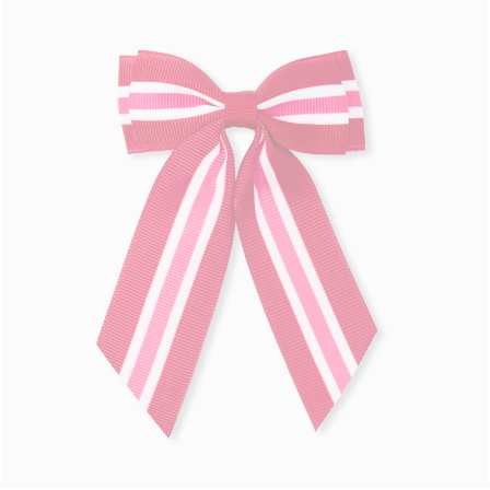
Volgende
weergave
-
Twee
klikspeldjes
voor
meisjes