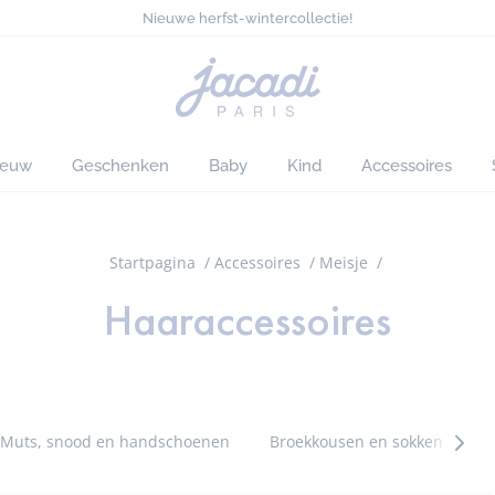
Nieuwe herfst-wintercollectie!
Denimcollectie voor chique looks
Gratis levering aan huis vanaf €90*
Alles met 50% op deze zomer*
Startpagina
Nieuwe herfst-wintercollectie!
van
Jacadi
ieuw
Geschenken
Baby
Kind
Accessoires
Startpagina
Accessoires
Meisje
Haaraccessoires
Muts, snood en handschoenen
Broekkousen en sokken
A
Caté
suiva