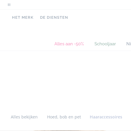
Pauzeer
scrollende
HET MERK
DE DIENSTEN
berichten
Alles aan -50%
Schooljaar
N
Sla
Sla
de
de
navigatie
navigatie
tussen
tussen
categorieën
categorieën
over
over
Alles bekijken
Hoed, bob en pet
Haaraccessoires
Sla
Sla
de
de