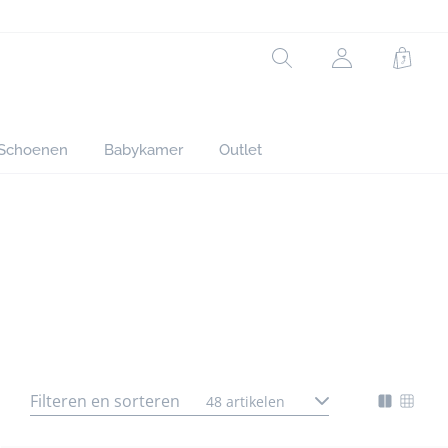
Rechercher
jacadi.page.h
Winke
Schoenen
Babykamer
Outlet
Filteren en sorteren
48 artikelen
Mode
Chan
d'affich
l'affi