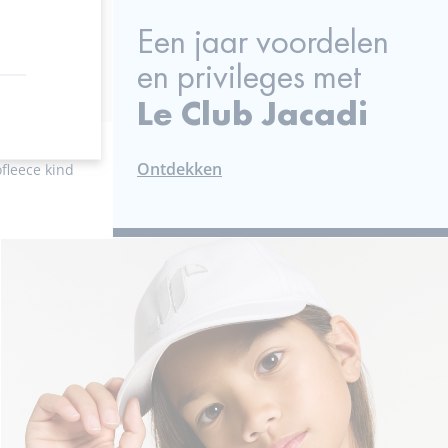
weergave
-
Een jaar voordelen
Muts
met
en privileges met
voering
Le Club Jacadi
van
microfleece
kind
Ontdekken
fleece kind
ng
ece
fleece
s
ze
Muts
7
ble
ailable
met
ring
voering
e
ave
van
ece
ofleece
microfleece
kind