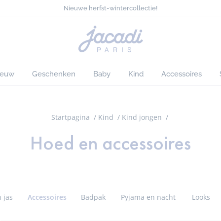
Nieuwe herfst-wintercollectie!
…
Denimcollectie voor chique looks
Gratis levering aan huis vanaf €90*
Alles met 50% op deze zomer*
Startpagina
Nieuwe herfst-wintercollectie!
van
Jacadi
ieuw
Geschenken
Baby
Kind
Accessoires
Startpagina
Kind
Kind jongen
Hoed en accessoires
 jas
Accessoires
Badpak
Pyjama en nacht
Looks