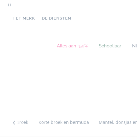
Pauzeer
scrollende
HET MERK
DE DIENSTEN
berichten
Alles aan -50%
Schooljaar
N
Sla
Sla
de
de
navigatie
navigatie
tussen
tussen
categorieën
categorieën
over
over
 joggingbroek
Korte broek en bermuda
Mantel, donsjas en
Sla
Sla
Catégorie
de
de
précédente