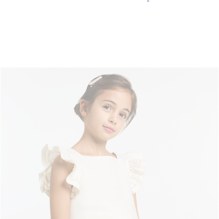
Volgende
weergave
-