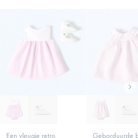
Nex
loo
Een vleugje retro
Geborduurde 