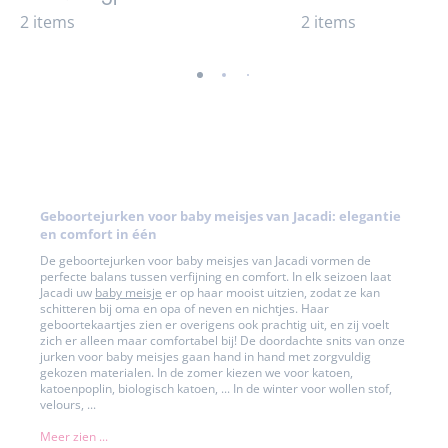
2 items
2 items
-
-
-
-
-
-
-
-
-
weergave
weergave
weergave
weergave
weergave
weergave
weergave
weergave
weerga
01
02
03
04
05
06
07
08
09
Geboortejurken voor baby meisjes van Jacadi: elegantie
en comfort in één
De geboortejurken voor baby meisjes van Jacadi vormen de
perfecte balans tussen verfijning en comfort. In elk seizoen laat
Jacadi uw
baby meisje
er op haar mooist uitzien, zodat ze kan
schitteren bij oma en opa of neven en nichtjes. Haar
geboortekaartjes zien er overigens ook prachtig uit, en zij voelt
zich er alleen maar comfortabel bij! De doordachte snits van onze
jurken voor baby meisjes gaan hand in hand met zorgvuldig
gekozen materialen. In de zomer kiezen we voor katoen,
katoenpoplin, biologisch katoen, ... In de winter voor wollen stof,
velours, ...
Meer zien ...