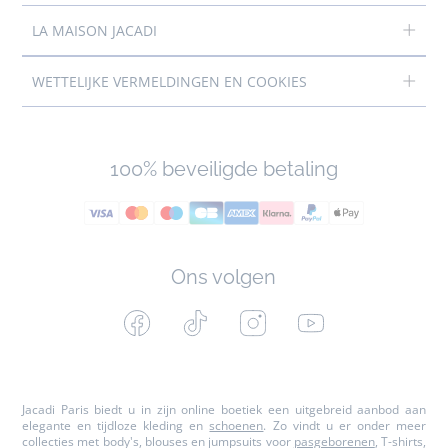
LA MAISON JACADI
WETTELIJKE VERMELDINGEN EN COOKIES
100% beveiligde betaling
Ons volgen
Facebook
Tiktok
Instagram
Youtube
-
-
-
-
Jacadi
Jacadi
Jacadi
Jacadi
Paris
Paris
Paris
Paris
Jacadi Paris biedt u in zijn online boetiek een uitgebreid aanbod aan
elegante en tijdloze kleding en
schoenen
. Zo vindt u er onder meer
collecties met body's, blouses en jumpsuits voor
pasgeborenen
, T-shirts,