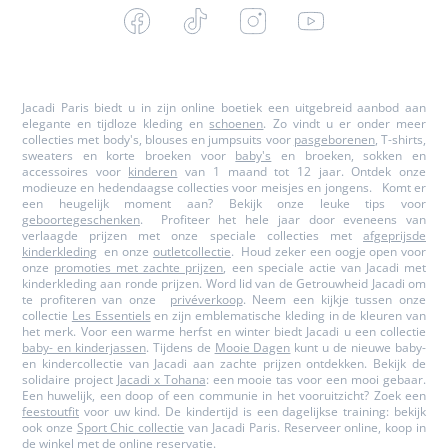
Facebook
Tiktok
Instagram
Youtube
-
-
-
-
Jacadi
Jacadi
Jacadi
Jacadi
Paris
Paris
Paris
Paris
Jacadi Paris biedt u in zijn online boetiek een uitgebreid aanbod aan
elegante en tijdloze kleding en
schoenen
. Zo vindt u er onder meer
collecties met body's, blouses en jumpsuits voor
pasgeborenen
, T-shirts,
sweaters en korte broeken voor
baby's
en broeken, sokken en
accessoires voor
kinderen
van 1 maand tot 12 jaar. Ontdek onze
modieuze en hedendaagse collecties voor meisjes en jongens. Komt er
een heugelijk moment aan? Bekijk onze leuke tips voor
geboortegeschenken
. Profiteer het hele jaar door eveneens van
verlaagde prijzen met onze speciale collecties met
afgeprijsde
kinderkleding
en onze
outletcollectie
. Houd zeker een oogje open voor
onze
promoties met zachte prijzen
, een speciale actie van Jacadi met
kinderkleding aan ronde prijzen. Word lid van de Getrouwheid Jacadi om
te profiteren van onze
privéverkoop
. Neem een kijkje tussen onze
collectie
Les Essentiels
en zijn emblematische kleding in de kleuren van
het merk. Voor een warme herfst en winter biedt Jacadi u een collectie
baby- en kinderjassen
. Tijdens de
Mooie Dagen
kunt u de nieuwe baby-
en kindercollectie van Jacadi aan zachte prijzen ontdekken. Bekijk de
solidaire project
Jacadi x Tohana
: een mooie tas voor een mooi gebaar.
Een huwelijk, een doop of een communie in het vooruitzicht? Zoek een
feestoutfit
voor uw kind. De kindertijd is een dagelijkse training: bekijk
ook onze
Sport Chic collectie
van Jacadi Paris. Reserveer online, koop in
de winkel met de
online reservatie
.