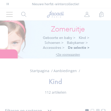
Nieuwe herfst-wintercollectie!
…
Denimcollectie voor chique looks
Pauzeer
Gratis levering aan huis vanaf €90*
scrollende
Alles met 50% op deze zomer*
Startpagina
Rechercher
jacadi.page.
Wink
Nieuwe herfst-wintercollectie!
berichten
van
Menu
Jacadi
Zomeruitje
Geboorte en baby
>
Kind
>
Schoenen
>
Babykamer
>
Accessoires
>
De selectie
>
*
Zie voorwaarden
Startpagina
Aanbiedingen
Kind
112 artikelen
Filteren en sorteren