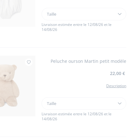
Taille
Taille
Barboteuse
bébé
Livraison estimée entre le 12/08/26 et le
14/08/26
garçon
en
lin
Peluche ourson Martin petit modèle
Ajouter à mes favoris : Peluche ourson Ma
22,00 €
Description
Taille
Taille
Peluche
ourson
Livraison estimée entre le 12/08/26 et le
14/08/26
Martin
petit
modèle