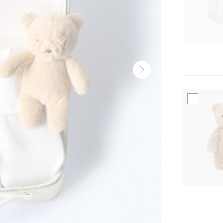
Volgende
thumbnail
-
Produit