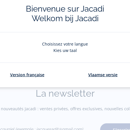
Bienvenue sur Jacadi
Welkom bij Jacadi
livraisons et retours
La e-réservatio
Choisissez votre langue
ratuites en boutique
Flânez, choisissez et réserv
Kies uw taal
Version française
Vlaamse versie
La newsletter
nouveautés Jacadi : ventes privées, offres exclusives, nouvelles coll
courriel
S'inscrir