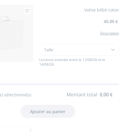
Valise bébé coton
Ajouter à mes favoris : Valise bébé coton
45,00 €
Description
Taille
Taille
Valise
bébé
Livraison estimée entre le 12/08/26 et le
14/08/26
coton
Montant total
0,00 €
s) sélectionné(s)