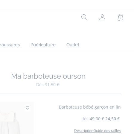
Rechercher
Mon
Panie
compte
(non
connecté)
haussures
Puériculture
Outlet
Ma barboteuse ourson
Ajouter à mes favoris : Ma barboteuse ourson
Dès 91,50 €
Barboteuse bébé garçon en lin
Ajouter à mes favoris : Barboteuse bébé garç
dès
49,00 €
24,50 €
Description
Guide des tailles