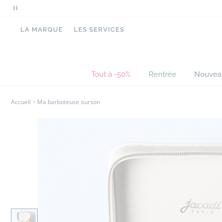
Mettre
en
LA MARQUE
LES SERVICES
pause
le
défilement
des
Tout à -50%
Rentrée
Nouvea
messages
Accueil
Ma barboteuse ourson