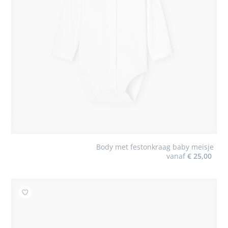
Body met festonkraag baby meisje
vanaf
€ 25,00
Toevoegen aan mijn favorieten : Glanzende salomésc