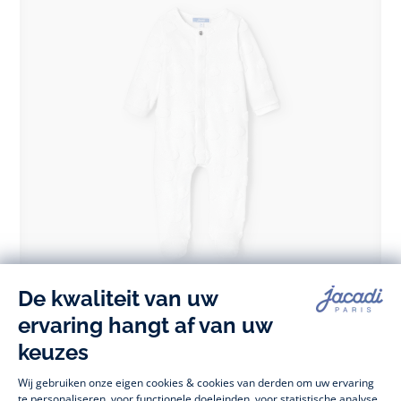
Pyjama met wolkmotiefje baby
vanaf
€ 29,00