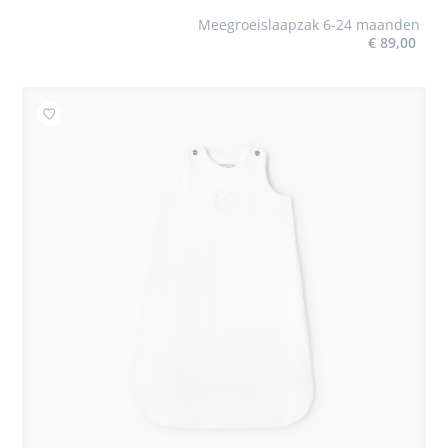
Meegroeislaapzak 6-24 maanden
€ 89,00
Toevoegen aan mijn favorieten : Slaapzak 0-6 maande