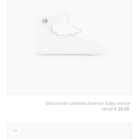
Glanzende saloméschoenen baby meisje
vanaf
€ 25,00
Toevoegen aan mijn favorieten : Pyjama met wolkmotie