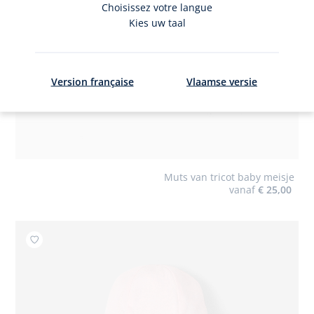
Choisissez votre langue
Kies uw taal
Version française
Vlaamse versie
Muts van tricot baby meisje
vanaf
€ 25,00
Toevoegen aan mijn favorieten : Hoedje met festons b