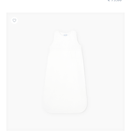
Toevoegen aan mijn favorieten : Meegroeislaapzak 6