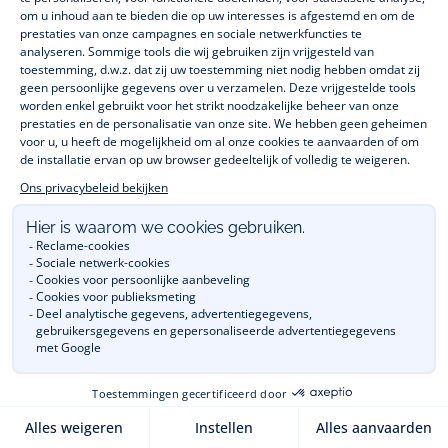
Toevoegen aan mijn favorieten : Grote geurkaars met 
Grote geurkaars met La Cologne Jacadi
€ 45,00