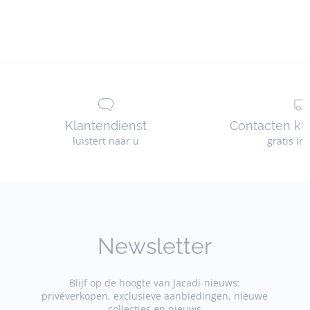
meisje
meisje
Klantendienst
Contacten kl
luistert naar u
gratis in
Newsletter
Blijf op de hoogte van Jacadi-nieuws:
privéverkopen, exclusieve aanbiedingen, nieuwe
collecties en nieuws