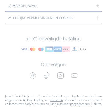
LA MAISON JACADI
WETTELIJKE VERMELDINGEN EN COOKIES
100% beveiligde betaling
Ons volgen
Facebook
Tiktok
Instagram
Youtube
-
-
-
-
Jacadi
Jacadi
Jacadi
Jacadi
Paris
Paris
Paris
Paris
Jacadi Paris biedt u in zijn online boetiek een uitgebreid aanbod aan
elegante en tijdloze kleding en
schoenen
. Zo vindt u er onder meer
collecties met body's, blouses en jumpsuits voor
pasgeborenen
, T-shirts,