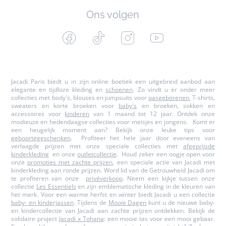
Ons volgen
Facebook
Tiktok
Instagram
Youtube
-
-
-
-
Jacadi
Jacadi
Jacadi
Jacadi
Paris
Paris
Paris
Paris
Jacadi Paris biedt u in zijn online boetiek een uitgebreid aanbod aan
elegante en tijdloze kleding en
schoenen
. Zo vindt u er onder meer
collecties met body's, blouses en jumpsuits voor
pasgeborenen
, T-shirts,
sweaters en korte broeken voor
baby's
en broeken, sokken en
accessoires voor
kinderen
van 1 maand tot 12 jaar. Ontdek onze
modieuze en hedendaagse collecties voor meisjes en jongens. Komt er
een heugelijk moment aan? Bekijk onze leuke tips voor
geboortegeschenken
. Profiteer het hele jaar door eveneens van
verlaagde prijzen met onze speciale collecties met
afgeprijsde
kinderkleding
en onze
outletcollectie
. Houd zeker een oogje open voor
onze
promoties met zachte prijzen
, een speciale actie van Jacadi met
kinderkleding aan ronde prijzen. Word lid van de Getrouwheid Jacadi om
te profiteren van onze
privéverkoop
. Neem een kijkje tussen onze
collectie
Les Essentiels
en zijn emblematische kleding in de kleuren van
het merk. Voor een warme herfst en winter biedt Jacadi u een collectie
baby- en kinderjassen
. Tijdens de
Mooie Dagen
kunt u de nieuwe baby-
en kindercollectie van Jacadi aan zachte prijzen ontdekken. Bekijk de
solidaire project
Jacadi x Tohana
: een mooie tas voor een mooi gebaar.