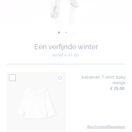
-
-
-
-
-
-
-
weergave
weergave
weergave
weergave
weergave
weergave
weergave
Een verfijnde winter
01
02
03
04
05
06
07
Vanaf € 41,00
Katoenen T-shirt baby
Toe
meisje
€ 25,00
Beschrijving
Maatwijzer