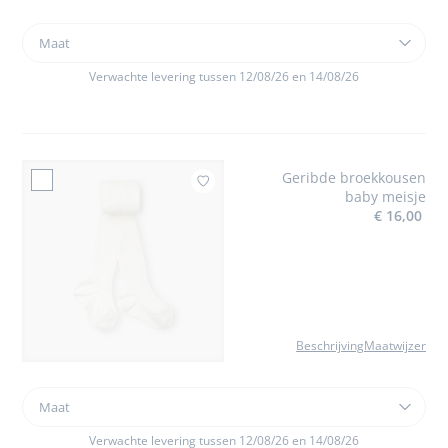
Maat
Maat
Katoenen
T-
Verwachte levering tussen 12/08/26 en 14/08/26
shirt
baby
meisje
Geribde broekkousen
Toe
baby meisje
€ 16,00
Beschrijving
Maatwijzer
Maat
Maat
Geribde
broekkousen
Verwachte levering tussen 12/08/26 en 14/08/26