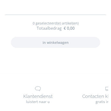
baby
meisje
0
geselecteerd(e) artikel(en)
Totaalbedrag
€ 0,00
Klantendienst
Contacten kl
luistert naar u
gratis in