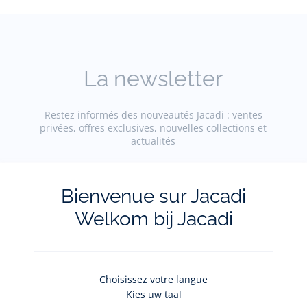
La newsletter
Restez informés des nouveautés Jacadi : ventes
privées, offres exclusives, nouvelles collections et
actualités
Votre adresse courriel
(exemple :
Bienvenue sur Jacadi
jacquesadit@gmail.com)
Welkom bij Jacadi
S'inscrire
Choisissez votre langue
Kies uw taal
Pour plus d'informations sur vos données personnelles,
cliquez-