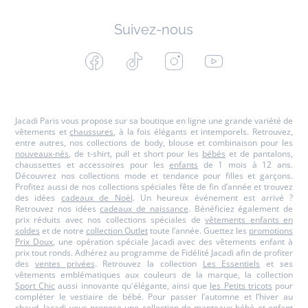
Suivez-nous
Facebook
Tiktok
Instagram
Youtube
-
-
-
-
Jacadi
Jacadi
Jacadi
Jacadi
Paris
Paris
Paris
Paris
Jacadi Paris vous propose sur sa boutique en ligne une grande variété de
vêtements et
chaussures
, à la fois élégants et intemporels. Retrouvez,
entre autres, nos collections de body, blouse et combinaison pour les
nouveaux-nés
, de t-shirt, pull et short pour les
bébés
et de pantalons,
chaussettes et accessoires pour les
enfants
de 1 mois à 12 ans.
Découvrez nos collections mode et tendance pour filles et garçons.
Profitez aussi de nos collections spéciales fête de fin d’année et trouvez
des idées
cadeaux de Noël
. Un heureux événement est arrivé ?
Retrouvez nos idées
cadeaux de naissance
. Bénéficiez également de
prix réduits avec nos collections spéciales de
vêtements enfants en
soldes
et de notre
collection Outlet
toute l’année. Guettez les
promotions
Prix Doux
, une opération spéciale Jacadi avec des vêtements enfant à
prix tout ronds. Adhérez au programme de Fidélité Jacadi afin de profiter
des
ventes privées
. Retrouvez la collection
Les Essentiels
et ses
vêtements emblématiques aux couleurs de la marque, la collection
Sport Chic
aussi innovante qu'élégante, ainsi que
les Petits tricots
pour
compléter le vestiaire de bébé. Pour passer l’automne et l’hiver au
chaud, Jacadi vous propose une collection de
manteaux bébé et enfant