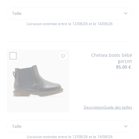
Taille
Taille
Chemise
bébé
Livraison estimée entre le 12/08/26 et le 14/08/26
garçon
en
coton
Oxford
Chelsea boots bébé
Ajouter à mes favori
garçon
85,00 €
Description
Guide des tailles
Taille
Taille
Chelsea
boots
Livraison estimée entre le 12/08/26 et le 14/08/26