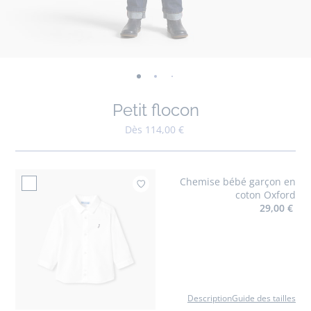
-
-
-
-
-
-
-
-
-
-
-
vue
vue
vue
vue
vue
vue
vue
vue
vue
vue
v
Petit flocon
01
02
03
04
05
06
07
08
09
010
0
Dès 114,00 €
Chemise bébé garçon en
Ajouter à mes fav
coton Oxford
29,00 €
Description
Guide des tailles